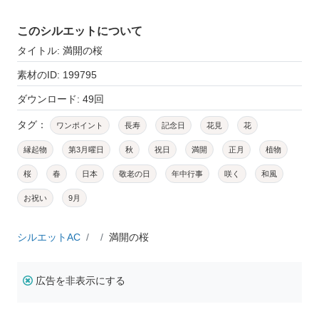
このシルエットについて
タイトル: 満開の桜
素材のID: 199795
ダウンロード: 49回
タグ：
ワンポイント
長寿
記念日
花見
花
縁起物
第3月曜日
秋
祝日
満開
正月
植物
桜
春
日本
敬老の日
年中行事
咲く
和風
お祝い
9月
シルエットAC
満開の桜
広告を非表示にする