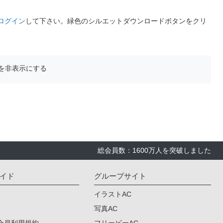
ログイン
して下さい。緑色のシルエットダウンロードボタンをクリ
を非表示にする
総会員数：1600万人を突破しました
イド
グループサイト
イラストAC
写真AC
会員利用規約
フリービーAC