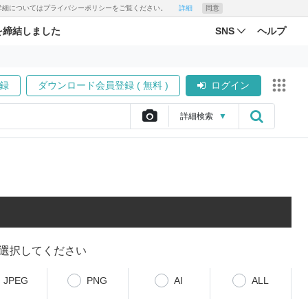
す。詳細についてはプライバシーポリシーをご覧ください。
詳細
同意
を締結しました
SNS
ヘルプ
録
ダウンロード会員登録 ( 無料 )
ログイン
詳細
検索
▼
選択してください
JPEG
PNG
AI
ALL