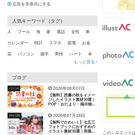
広告を非表示にする
人気キーワード（タグ）
人
プール
海
家
電話
女性
車
カレンダー
時計
スマホ
節電
お金
花
パソコン
握手
男性
ハート
本
もっと見る
矢印
猫
手
メール
トラック
木
犬
吹き出し
カメラ
星
プレゼント
ブログ
飛行機
グラフ
ビル
魚
家族
書類
2026年08月07日
イラストAC
【無料】読書の秋をイメー
歩く
工場
会社
太陽
キラキラ
ジしたイラスト素材30選｜
POP・おたより・掲示物に
おすすめ
人物
虫眼鏡
花火
電車
ビジネス
2026年07月28日
お役立ち情報
子供
作業員
葉
相談
ピクトグラム
【無料でかわいく】七五三
フォトブックにおすすめの
イラスト素材30選｜和風の
このシルエットは