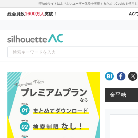
当Webサイトはよりよいユーザー体験を実現するためにCookieを使
1600
AC
総会員数
万人
突破！
金平糖