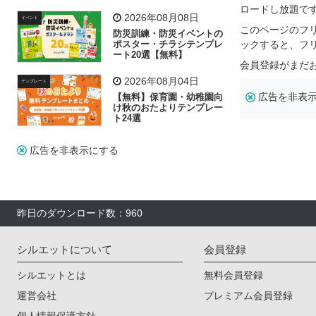
飾り付け素材が揃う
ロードし放題で
2026年08月08日
イベント
このページのフ
防災訓練・防災イベントの
ポスター・チラシテンプレ
ックすると、フ
ート20選【無料】
会員登録がまだ
2026年08月04日
テンプレート
広告を非表
【無料】保育園・幼稚園向
け秋のおたよりテンプレー
ト24選
広告を非表示にする
昨日のダウンロード数：960
シルエットについて
会員登録
シルエットとは
無料会員登録
運営会社
プレミアム会員登録
個人情報保護方針