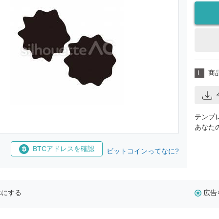
L
商
テンプ
あなた
BTCアドレスを確認
ビットコインってなに?
示にする
広告