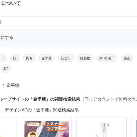
トについて
0
示にする
ント
飴
長寿
金平糖
記念日
縁起物
第3月曜日
突起
2粒
金平糖
グループサイトの「金平糖」の関連検索結果
（同じアカウントで無料ダウ
デザインACの「金平糖」関連検索結果