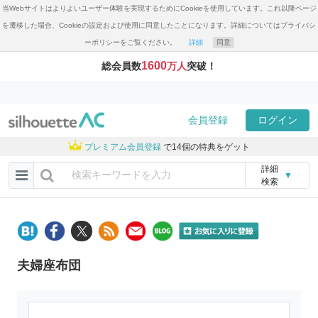
当Webサイトはよりよいユーザー体験を実現するためにCookieを使用しています。これ以降ページ
を遷移した場合、Cookieの設定および使用に同意したことになります。詳細についてはプライバシ
ーポリシーをご覧ください。
詳細
同意
1600
総会員数
万人
突破！
会員登録
ログイン
プレミアム会員登録
で14個の特典をゲット
詳細
▼
検索
夫婦座布団