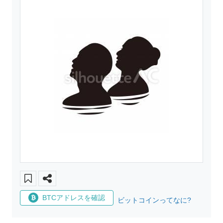
BTCアドレスを確認
ビットコインってなに?