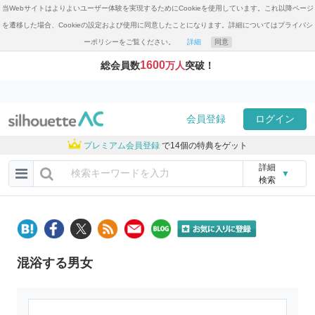
当Webサイトはよりよいユーザー体験を実現するためにCookieを使用しています。これ以降ページ
を遷移した場合、Cookieの設定および使用に同意したことになります。詳細についてはプライバシ
ーポリシーをご覧ください。
詳細
同意
1600
総会員数
万人
突破！
会員登録
ログイン
プレミアム会員登録
で14個の特典をゲット
詳細
▼
検索
混浴する男女