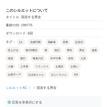
このシルエットについて
タイトル: 混浴する男女
素材のID: 199775
ダウンロード: 6回
タグ：
2人
夫婦円満
高齢者
長寿
記念日
見上げる
第3月曜日
秋
祝日
男性
男女
温泉
混浴
旅行
敬老の日
年中行事
女性
入浴
人物
上半身
リラックス
お風呂
お祝い
お団子ヘア
おばあちゃん
おじいちゃん
9月
シルエットAC
混浴する男女
広告を非表示にする