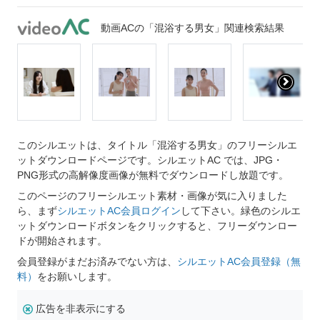
動画ACの「混浴する男女」関連検索結果
このシルエットは、タイトル「混浴する男女」のフリーシルエ
ットダウンロードページです。シルエットAC では、JPG・
PNG形式の高解像度画像が無料でダウンロードし放題です。
このページのフリーシルエット素材・画像が気に入りました
ら、まず
シルエットAC会員ログイン
して下さい。緑色のシルエ
ットダウンロードボタンをクリックすると、フリーダウンロー
ドが開始されます。
会員登録がまだお済みでない方は、
シルエットAC会員登録（無
料）
をお願いします。
広告を非表示にする