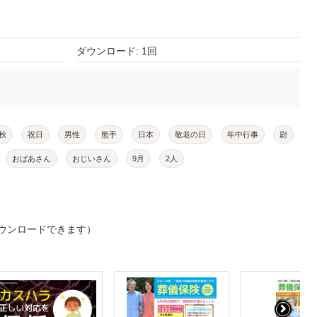
ダウンロード: 1回
秋
祝日
男性
熊手
日本
敬老の日
年中行事
尉
おばあさん
おじいさん
9月
2人
ウンロードできます）