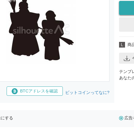
L
商
テンプ
あなた
BTCアドレスを確認
ビットコインってなに?
示にする
広告