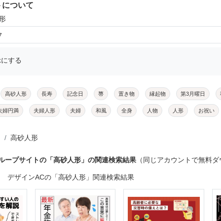
トについて
形
7
示にする
高砂人形
長寿
記念日
菷
置き物
縁起物
第3月曜日
夫婦円満
夫婦人形
夫婦
和風
全身
人物
人形
お祝い
高砂人形
グループサイトの「高砂人形」の関連検索結果
（同じアカウントで無料ダ
デザインACの「高砂人形」関連検索結果