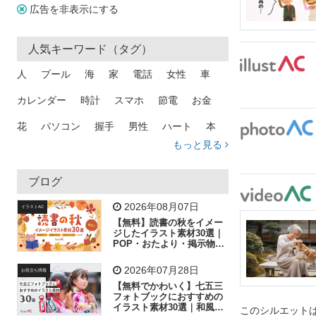
広告を非表示にする
人気キーワード（タグ）
人
プール
海
家
電話
女性
車
カレンダー
時計
スマホ
節電
お金
花
パソコン
握手
男性
ハート
本
もっと見る
矢印
猫
手
メール
トラック
木
犬
吹き出し
カメラ
星
プレゼント
ブログ
飛行機
グラフ
ビル
魚
家族
書類
2026年08月07日
イラストAC
【無料】読書の秋をイメー
歩く
工場
会社
太陽
キラキラ
ジしたイラスト素材30選｜
POP・おたより・掲示物に
おすすめ
人物
虫眼鏡
花火
電車
ビジネス
2026年07月28日
お役立ち情報
子供
作業員
葉
相談
ピクトグラム
【無料でかわいく】七五三
フォトブックにおすすめの
イラスト素材30選｜和風の
このシルエットは