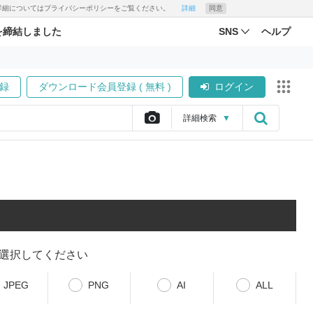
す。詳細についてはプライバシーポリシーをご覧ください。
詳細
同意
を締結しました
SNS
ヘルプ
録
ダウンロード会員登録 ( 無料 )
ログイン
詳細
検索
▼
選択してください
JPEG
PNG
AI
ALL