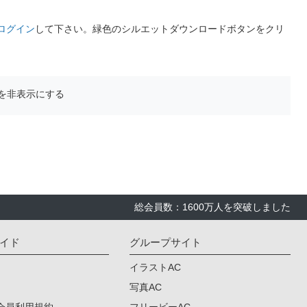
ログイン
して下さい。緑色のシルエットダウンロードボタンをクリ
を非表示にする
総会員数：1600万人を突破しました
イド
グループサイト
イラストAC
写真AC
会員利用規約
フリービーAC