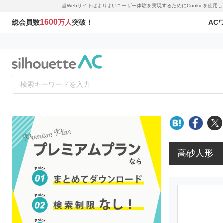
当Webサイトはよりよいユーザー体験を実現するためにCookieを使
1600
AC
総会員数
万人
突破！
高砂人形