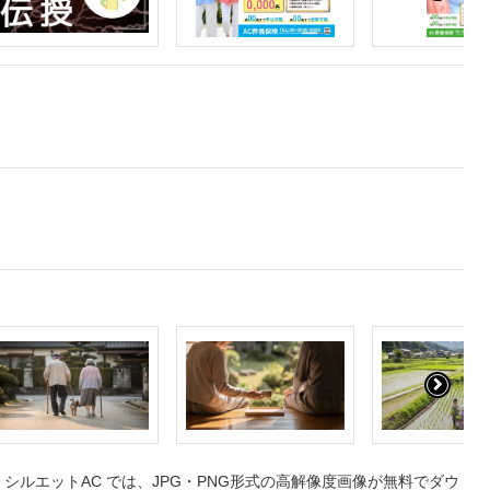
ルエットAC では、JPG・PNG形式の高解像度画像が無料でダウ