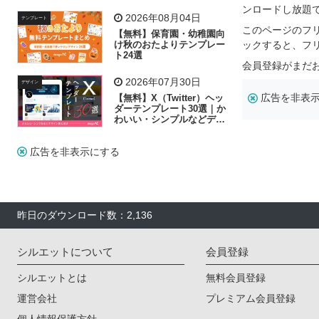
飾り付け素材が揃う
ンロードし放題
2026年08月04日
テンプレート
このページのフ
【無料】保育園・幼稚園向
け秋のおたよりテンプレー
ックすると、フ
ト24選
会員登録がまだ
2026年07月30日
デザイン
広告を非表
【無料】X（Twitter）ヘッ
ダーテンプレート30選｜か
わいい・シンプルなどデザ
イン別に紹介
広告を非表示にする
昨日のダウンロード数：2,136
シルエットについて
会員登録
シルエットとは
無料会員登録
運営会社
プレミアム会員登録
個人情報保護方針