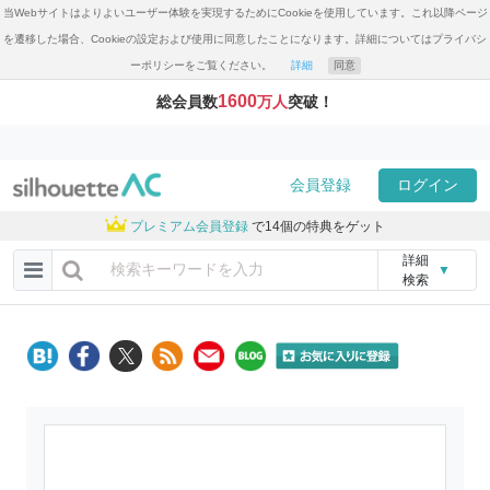
当Webサイトはよりよいユーザー体験を実現するためにCookieを使用しています。これ以降ページ
を遷移した場合、Cookieの設定および使用に同意したことになります。詳細についてはプライバシ
ーポリシーをご覧ください。
詳細
同意
1600
総会員数
万人
突破！
会員登録
ログイン
プレミアム会員登録
で14個の特典をゲット
詳細
▼
検索