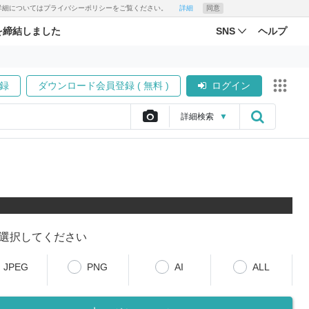
す。詳細についてはプライバシーポリシーをご覧ください。
詳細
同意
を締結しました
SNS
ヘルプ
録
ダウンロード会員登録 ( 無料 )
ログイン
詳細
検索
▼
選択してください
JPEG
PNG
AI
ALL