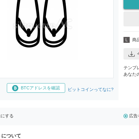
L
商
テンプ
あなた
BTCアドレスを確認
ビットコインってなに?
示にする
広告
トについて