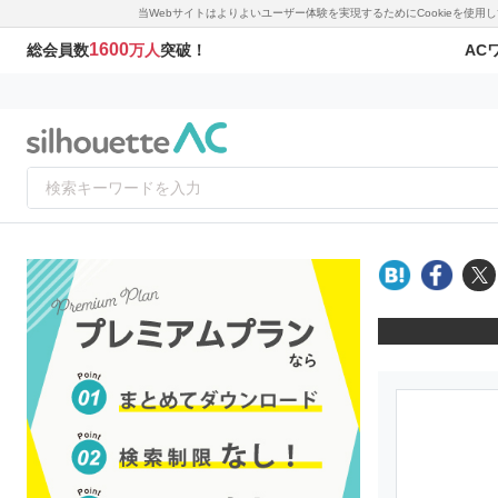
当Webサイトはよりよいユーザー体験を実現するためにCookieを使
1600
AC
総会員数
万人
突破！