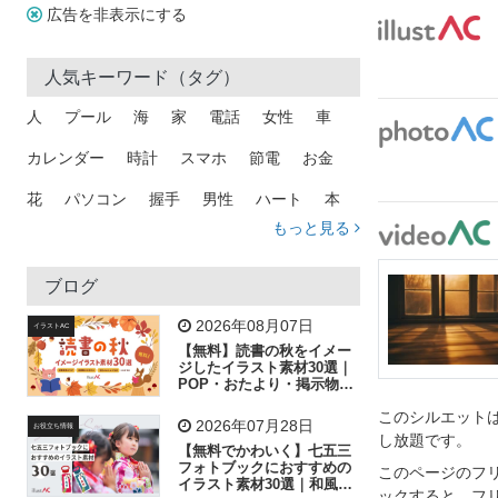
広告を非表示にする
人気キーワード（タグ）
人
プール
海
家
電話
女性
車
カレンダー
時計
スマホ
節電
お金
花
パソコン
握手
男性
ハート
本
もっと見る
矢印
猫
手
メール
トラック
木
犬
吹き出し
カメラ
星
プレゼント
ブログ
飛行機
グラフ
ビル
魚
家族
書類
2026年08月07日
イラストAC
【無料】読書の秋をイメー
歩く
工場
会社
太陽
キラキラ
ジしたイラスト素材30選｜
POP・おたより・掲示物に
おすすめ
人物
虫眼鏡
花火
電車
ビジネス
このシルエットは
2026年07月28日
お役立ち情報
し放題です。
子供
作業員
葉
相談
ピクトグラム
【無料でかわいく】七五三
フォトブックにおすすめの
このページのフ
イラスト素材30選｜和風の
ックすると、フ