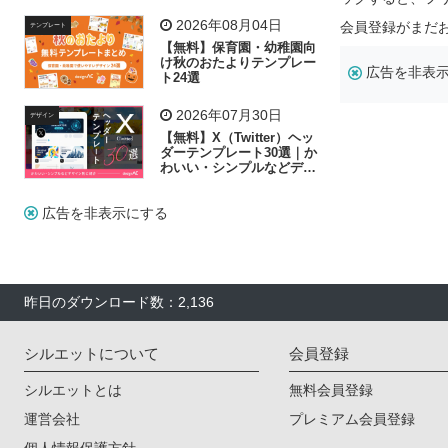
飾り付け素材が揃う
2026年08月04日
会員登録がまだ
テンプレート
【無料】保育園・幼稚園向
け秋のおたよりテンプレー
広告を非表
ト24選
2026年07月30日
デザイン
【無料】X（Twitter）ヘッ
ダーテンプレート30選｜か
わいい・シンプルなどデザ
イン別に紹介
広告を非表示にする
昨日のダウンロード数：2,136
シルエットについて
会員登録
シルエットとは
無料会員登録
運営会社
プレミアム会員登録
個人情報保護方針