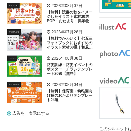
飛行機
グラフ
ビル
魚
家族
書類
2026年08月07日
イラストAC
【無料】読書の秋をイメー
歩く
工場
会社
太陽
キラキラ
ジしたイラスト素材30選｜
POP・おたより・掲示物に
おすすめ
人物
虫眼鏡
花火
電車
ビジネス
2026年07月28日
お役立ち情報
子供
作業員
葉
相談
ピクトグラム
【無料でかわいく】七五三
フォトブックにおすすめの
イラスト素材30選｜和風の
飾り付け素材が揃う
2026年08月08日
イベント
防災訓練・防災イベントの
ポスター・チラシテンプレ
ート20選【無料】
2026年08月04日
テンプレート
【無料】保育園・幼稚園向
け秋のおたよりテンプレー
ト24選
広告を非表示にする
このシルエットは