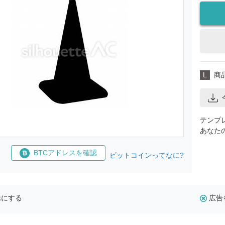
L
商
テンプ
あなた
BTCアドレスを確認
ビットコインってなに?
示にする
広告