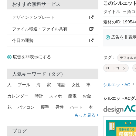
このシルエッ
おすすめ無料サービス
タイトル: 三角
デザインテンプレート
素材のID: 19954
ファイル転送・ファイル共有
広告を非表
今日の運勢
広告を非表示にする
タグ：
デフォル
ロードコーン
人気キーワード（タグ）
人
プール
海
家
電話
女性
車
シルエットAC
カレンダー
時計
スマホ
節電
お金
シルエットAC
花
パソコン
握手
男性
ハート
本
もっと見る
矢印
猫
手
メール
トラック
木
犬
吹き出し
カメラ
星
プレゼント
ブログ