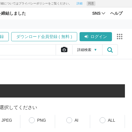
す。詳細についてはプライバシーポリシーをご覧ください。
詳細
同意
を締結しました
SNS
ヘルプ
録
ダウンロード会員登録 ( 無料 )
ログイン
詳細
検索
▼
選択してください
JPEG
PNG
AI
ALL