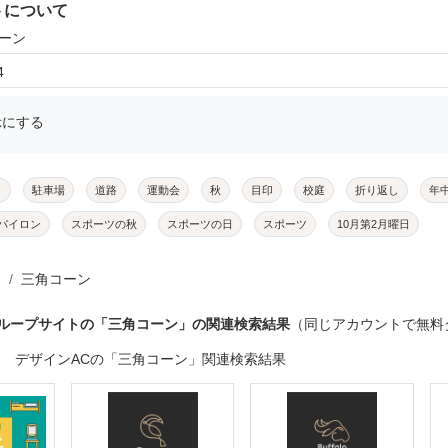
トについて
コーン
4
示にする
メ
駐車場
道路
運動会
秋
目印
校庭
折り返し
年
パイロン
スポーツの秋
スポーツの日
スポーツ
10月第2月曜日
三角コーン
グループサイトの「三角コーン」の関連検索結果
（同じアカウントで無料
デザインACの「三角コーン」関連検索結果