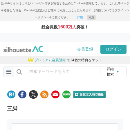
当Webサイトはよりよいユーザー体験を実現するためにCookieを使用しています。これ以降ページ
を遷移した場合、Cookieの設定および使用に同意したことになります。詳細についてはプライバシ
ーポリシーをご覧ください。
詳細
同意
1600
総会員数
万人
突破！
会員登録
ログイン
プレミアム会員登録
で14個の特典をゲット
詳細
▼
検索
三脚