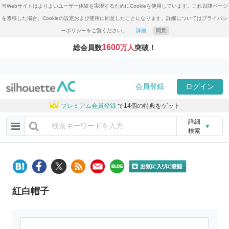
当Webサイトはよりよいユーザー体験を実現するためにCookieを使用しています。これ以降ページ
を遷移した場合、Cookieの設定および使用に同意したことになります。詳細についてはプライバシ
ーポリシーをご覧ください。
詳細
同意
1600
総会員数
万人
突破！
会員登録
ログイン
プレミアム会員登録
で14個の特典をゲット
詳細
▼
検索
紅白帽子