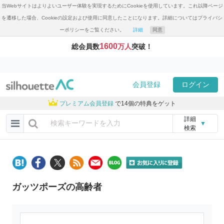
当Webサイトはよりよいユーザー体験を実現するためにCookieを使用しています。これ以降ページ
を遷移した場合、Cookieの設定および使用に同意したことになります。詳細についてはプライバシ
ーポリシーをご覧ください。
詳細
同意
1600
総会員数
万人
突破！
会員登録
ログイン
プレミアム会員登録
で14個の特典をゲット
詳細
▼
検索
ガッツポーズの高齢者