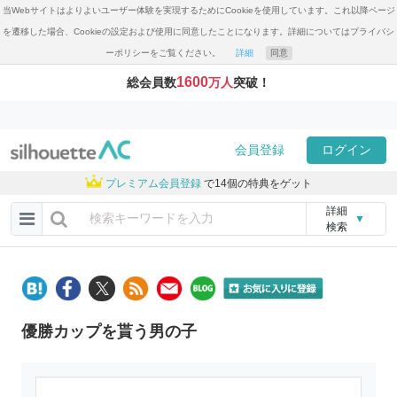
当Webサイトはよりよいユーザー体験を実現するためにCookieを使用しています。これ以降ページ
を遷移した場合、Cookieの設定および使用に同意したことになります。詳細についてはプライバシ
ーポリシーをご覧ください。
詳細
同意
1600
総会員数
万人
突破！
会員登録
ログイン
プレミアム会員登録
で14個の特典をゲット
詳細
▼
検索
優勝カップを貰う男の子