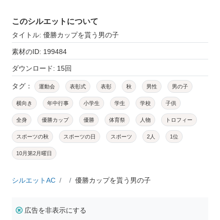
このシルエットについて
タイトル: 優勝カップを貰う男の子
素材のID: 199484
ダウンロード: 15回
タグ：
運動会
表彰式
表彰
秋
男性
男の子
横向き
年中行事
小学生
学生
学校
子供
全身
優勝カップ
優勝
体育祭
人物
トロフィー
スポーツの秋
スポーツの日
スポーツ
2人
1位
10月第2月曜日
シルエットAC
優勝カップを貰う男の子
広告を非表示にする