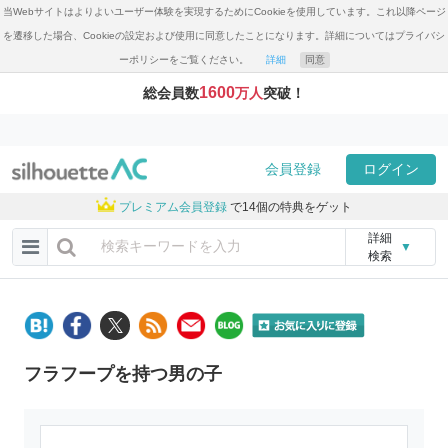
当Webサイトはよりよいユーザー体験を実現するためにCookieを使用しています。これ以降ページ
を遷移した場合、Cookieの設定および使用に同意したことになります。詳細についてはプライバシ
ーポリシーをご覧ください。
詳細
同意
1600
総会員数
万人
突破！
会員登録
ログイン
プレミアム会員登録
で14個の特典をゲット
詳細
▼
検索
フラフープを持つ男の子