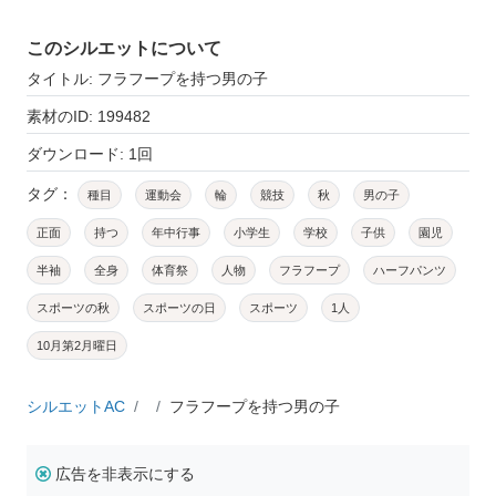
このシルエットについて
タイトル: フラフープを持つ男の子
素材のID: 199482
ダウンロード: 1回
タグ：
種目
運動会
輪
競技
秋
男の子
正面
持つ
年中行事
小学生
学校
子供
園児
半袖
全身
体育祭
人物
フラフープ
ハーフパンツ
スポーツの秋
スポーツの日
スポーツ
1人
10月第2月曜日
シルエットAC
フラフープを持つ男の子
広告を非表示にする