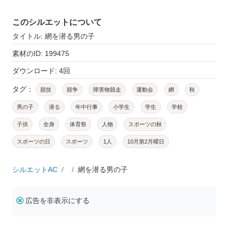
このシルエットについて
タイトル: 網を潜る男の子
素材のID: 199475
ダウンロード: 4回
タグ：
競技
競争
障害物競走
運動会
網
秋
男の子
潜る
年中行事
小学生
学生
学校
子供
全身
体育祭
人物
スポーツの秋
スポーツの日
スポーツ
1人
10月第2月曜日
シルエットAC
網を潜る男の子
広告を非表示にする