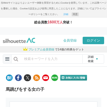
当Webサイトはよりよいユーザー体験を実現するためにCookieを使用しています。これ以降ページ
を遷移した場合、Cookieの設定および使用に同意したことになります。詳細についてはプライバシ
ーポリシーをご覧ください。
詳細
同意
1600
総会員数
万人
突破！
会員登録
ログイン
プレミアム会員登録
で14個の特典をゲット
詳細
▼
検索
馬跳びをする女の子