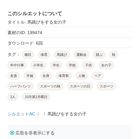
このシルエットについて
タイトル: 馬跳びをする女の子
素材のID: 199474
ダウンロード: 6回
タグ：
種目
体育
馬跳び
運動会
跳ぶ
秋
年中行事
小学生
学生
学校
子供
女の子
友達
半袖
全身
体育祭
人物
ペア
ハーフパンツ
スポーツの秋
スポーツの日
スポーツ
2人
10月第2月曜日
シルエットAC
馬跳びをする女の子
広告を非表示にする