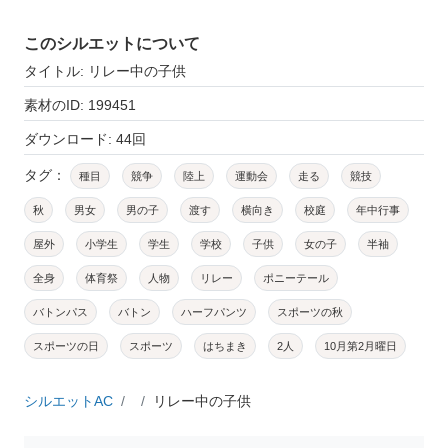
このシルエットについて
タイトル: リレー中の子供
素材のID: 199451
ダウンロード: 44回
タグ：
種目
競争
陸上
運動会
走る
競技
秋
男女
男の子
渡す
横向き
校庭
年中行事
屋外
小学生
学生
学校
子供
女の子
半袖
全身
体育祭
人物
リレー
ポニーテール
バトンパス
バトン
ハーフパンツ
スポーツの秋
スポーツの日
スポーツ
はちまき
2人
10月第2月曜日
シルエットAC
リレー中の子供