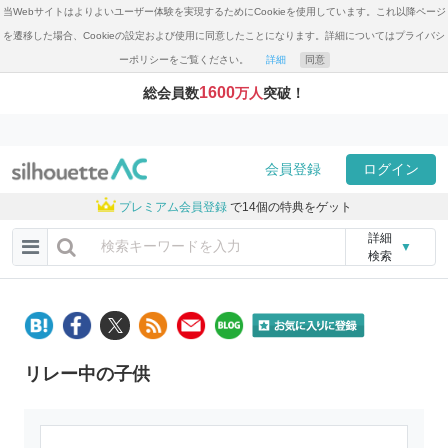
当Webサイトはよりよいユーザー体験を実現するためにCookieを使用しています。これ以降ページ
を遷移した場合、Cookieの設定および使用に同意したことになります。詳細についてはプライバシ
ーポリシーをご覧ください。
詳細
同意
1600
総会員数
万人
突破！
会員登録
ログイン
プレミアム会員登録
で14個の特典をゲット
詳細
▼
検索
リレー中の子供