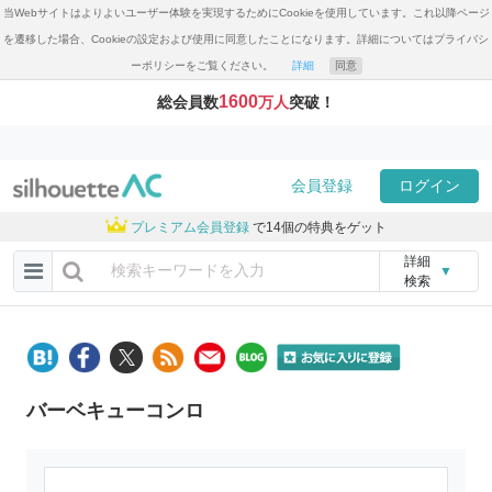
当Webサイトはよりよいユーザー体験を実現するためにCookieを使用しています。これ以降ページ
を遷移した場合、Cookieの設定および使用に同意したことになります。詳細についてはプライバシ
ーポリシーをご覧ください。
詳細
同意
1600
総会員数
万人
突破！
会員登録
ログイン
プレミアム会員登録
で14個の特典をゲット
詳細
▼
検索
バーベキューコンロ