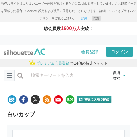
当Webサイトはよりよいユーザー体験を実現するためにCookieを使用しています。これ以降ページ
を遷移した場合、Cookieの設定および使用に同意したことになります。詳細についてはプライバシ
ーポリシーをご覧ください。
詳細
同意
1600
総会員数
万人
突破！
会員登録
ログイン
プレミアム会員登録
で14個の特典をゲット
詳細
▼
検索
白いカップ