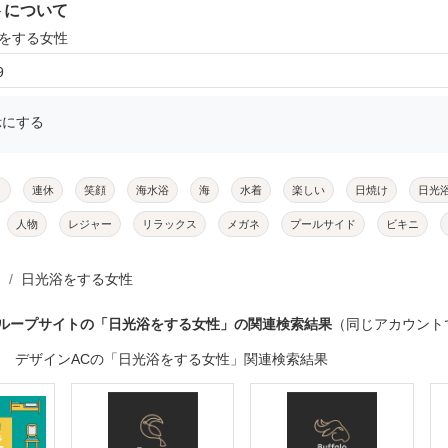
トについて
浴をする女性
9
示にする
メ
連休
笑顔
海水浴
海
水着
楽しい
日焼け
日光
人物
レジャー
リラックス
メガネ
プールサイド
ビキニ
日光浴をする女性
グループサイトの「日光浴をする女性」の関連検索結果
（同じアカウント
デザインACの「日光浴をする女性」関連検索結果