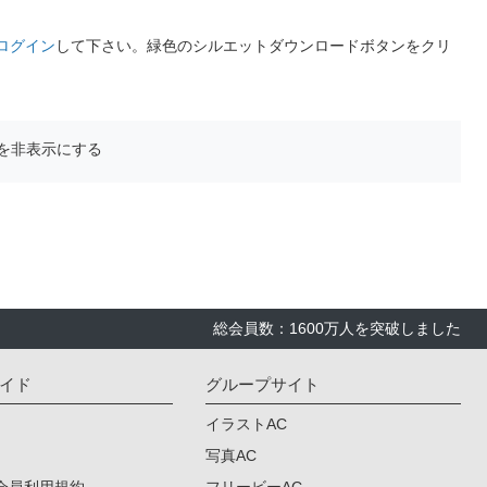
ログイン
して下さい。緑色のシルエットダウンロードボタンをクリ
を非表示にする
総会員数：1600万人を突破しました
イド
グループサイト
イラストAC
写真AC
会員利用規約
フリービーAC