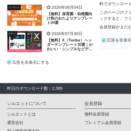
リー素材の選び方
料でダウンロー
2026年08月04日
テンプレート
このページのフ
【無料】保育園・幼稚園向
け秋のおたよりテンプレー
ックすると、フ
ト24選
会員登録がまだ
2026年07月30日
デザイン
広告を非表
【無料】X（Twitter）ヘッ
ダーテンプレート30選｜か
わいい・シンプルなどデザ
イン別に紹介
広告を非表示にする
昨日のダウンロード数：2,389
シルエットについて
会員登録
シルエットとは
無料会員登録
運営会社
プレミアム会員登録
個人情報保護方針