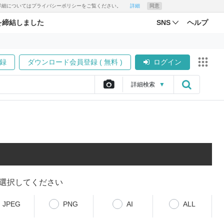
す。詳細についてはプライバシーポリシーをご覧ください。
詳細
同意
を締結しました
SNS
ヘルプ
録
ダウンロード会員登録 ( 無料 )
ログイン
詳細
検索
▼
選択してください
JPEG
PNG
AI
ALL