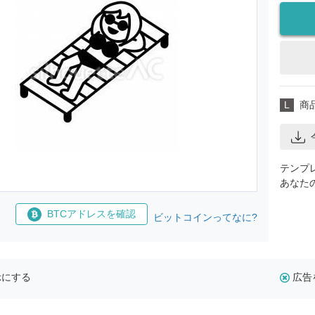
L
商
テンプ
あなた
BTCアドレスを確認
ビットコインってなに?
示にする
広告