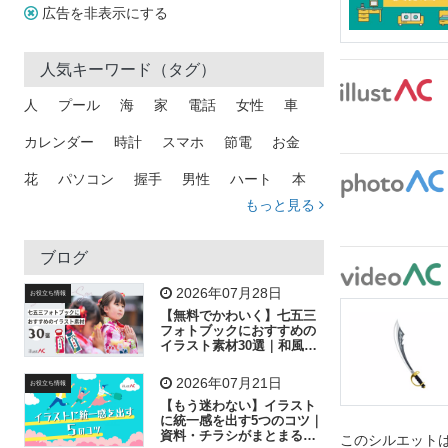
広告を非表示にする
人気キーワード（タグ）
人
プール
海
家
電話
女性
車
カレンダー
時計
スマホ
節電
お金
花
パソコン
握手
男性
ハート
本
もっと見る
矢印
猫
手
メール
トラック
木
犬
吹き出し
カメラ
星
プレゼント
ブログ
飛行機
グラフ
ビル
魚
家族
書類
2026年07月28日
お役立ち情報
【無料でかわいく】七五三
歩く
工場
会社
太陽
キラキラ
フォトブックにおすすめの
イラスト素材30選｜和風の
飾り付け素材が揃う
人物
虫眼鏡
花火
電車
ビジネス
2026年07月21日
お役立ち情報
子供
作業員
葉
相談
ピクトグラム
【もう迷わない】イラスト
に統一感を出す5つのコツ｜
資料・チラシがまとまるフ
このシルエットは