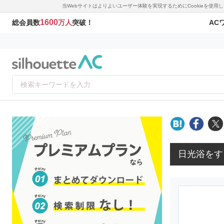
当Webサイトはよりよいユーザー体験を実現するためにCookieを使
1600
AC
総会員数
万人
突破！
日光浴をす