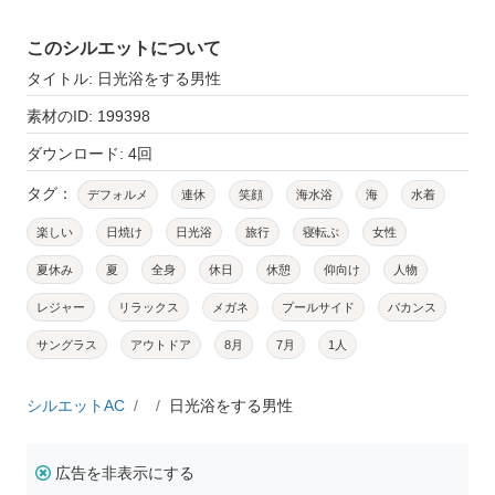
このシルエットについて
タイトル: 日光浴をする男性
素材のID: 199398
ダウンロード: 4回
タグ：
デフォルメ
連休
笑顔
海水浴
海
水着
楽しい
日焼け
日光浴
旅行
寝転ぶ
女性
夏休み
夏
全身
休日
休憩
仰向け
人物
レジャー
リラックス
メガネ
プールサイド
バカンス
サングラス
アウトドア
8月
7月
1人
シルエットAC
日光浴をする男性
広告を非表示にする