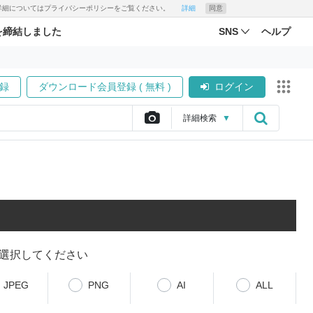
す。詳細についてはプライバシーポリシーをご覧ください。
詳細
同意
を締結しました
SNS
ヘルプ
録
ダウンロード会員登録 ( 無料 )
ログイン
詳細
検索
▼
選択してください
JPEG
PNG
AI
ALL