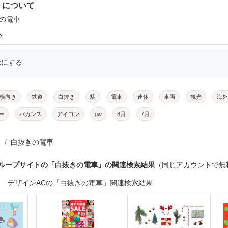
トについて
きの電車
2
示にする
横向き
鉄道
白抜き
駅
電車
連休
車両
観光
海外
ー
バカンス
アイコン
gw
8月
7月
白抜きの電車
グループサイトの「白抜きの電車」の関連検索結果
（同じアカウントで無
デザインACの「白抜きの電車」関連検索結果