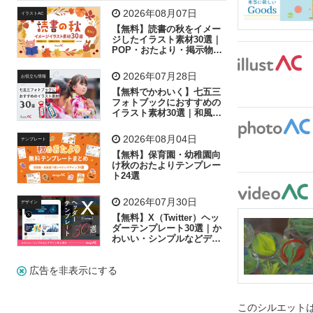
飛行機
グラフ
ビル
魚
家族
書類
2026年08月07日
イラストAC
【無料】読書の秋をイメー
歩く
工場
会社
太陽
キラキラ
ジしたイラスト素材30選｜
POP・おたより・掲示物に
おすすめ
人物
虫眼鏡
花火
電車
ビジネス
2026年07月28日
お役立ち情報
子供
作業員
葉
相談
ピクトグラム
【無料でかわいく】七五三
フォトブックにおすすめの
イラスト素材30選｜和風の
飾り付け素材が揃う
2026年08月04日
テンプレート
【無料】保育園・幼稚園向
け秋のおたよりテンプレー
ト24選
2026年07月30日
デザイン
【無料】X（Twitter）ヘッ
ダーテンプレート30選｜か
わいい・シンプルなどデザ
イン別に紹介
広告を非表示にする
このシルエットは