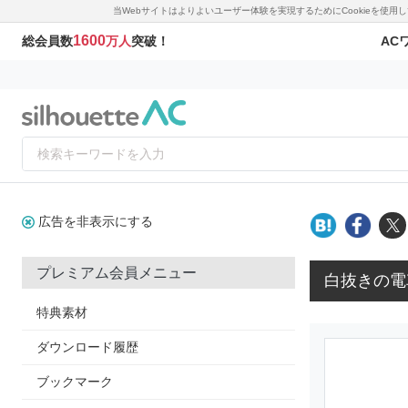
当Webサイトはよりよいユーザー体験を実現するためにCookieを使
1600
AC
総会員数
万人
突破！
広告を非表示にする
プレミアム会員メニュー
白抜きの電
特典素材
ダウンロード履歴
ブックマーク