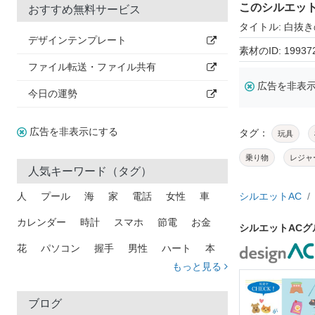
このシルエッ
おすすめ無料サービス
タイトル: 白抜
デザインテンプレート
素材のID: 19937
ファイル転送・ファイル共有
広告を非表
今日の運勢
広告を非表示にする
タグ：
玩具
乗り物
レジャ
人気キーワード（タグ）
人
プール
海
家
電話
女性
車
シルエットAC
カレンダー
時計
スマホ
節電
お金
シルエットAC
花
パソコン
握手
男性
ハート
本
もっと見る
矢印
猫
手
メール
トラック
木
犬
吹き出し
カメラ
星
プレゼント
ブログ