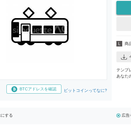
L
商
テンプ
あなた
BTCアドレスを確認
ビットコインってなに?
示にする
広告