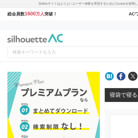
当Webサイトはよりよいユーザー体験を実現するためにCookieを使
1600
AC
総会員数
万人
突破！
寝袋で寝る