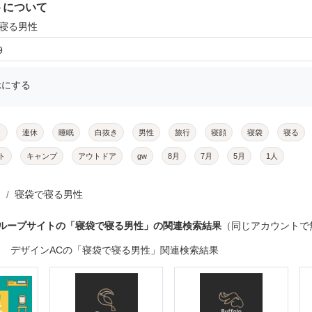
トについて
で寝る男性
9
示にする
メ
連休
睡眠
白抜き
男性
旅行
寝顔
寝袋
寝る
ト
キャンプ
アウトドア
gw
8月
7月
5月
1人
寝袋で寝る男性
グループサイトの「寝袋で寝る男性」の関連検索結果
（同じアカウントで
デザインACの「寝袋で寝る男性」関連検索結果