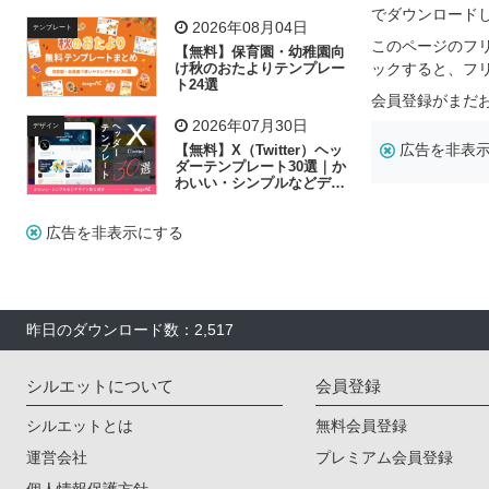
リー素材の選び方
でダウンロード
2026年08月04日
テンプレート
このページのフ
【無料】保育園・幼稚園向
け秋のおたよりテンプレー
ックすると、フ
ト24選
会員登録がまだ
2026年07月30日
デザイン
広告を非表
【無料】X（Twitter）ヘッ
ダーテンプレート30選｜か
わいい・シンプルなどデザ
イン別に紹介
広告を非表示にする
昨日のダウンロード数：2,517
シルエットについて
会員登録
シルエットとは
無料会員登録
運営会社
プレミアム会員登録
個人情報保護方針