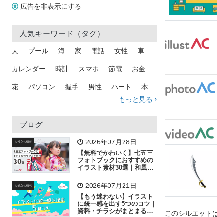
広告を非表示にする
人気キーワード（タグ）
人
プール
海
家
電話
女性
車
カレンダー
時計
スマホ
節電
お金
花
パソコン
握手
男性
ハート
本
もっと見る
矢印
猫
手
メール
トラック
木
犬
吹き出し
カメラ
星
プレゼント
ブログ
飛行機
グラフ
ビル
魚
家族
書類
2026年07月28日
お役立ち情報
【無料でかわいく】七五三
歩く
工場
会社
太陽
キラキラ
フォトブックにおすすめの
イラスト素材30選｜和風の
飾り付け素材が揃う
人物
虫眼鏡
花火
電車
ビジネス
2026年07月21日
お役立ち情報
子供
作業員
葉
相談
ピクトグラム
【もう迷わない】イラスト
に統一感を出す5つのコツ｜
資料・チラシがまとまるフ
このシルエットは