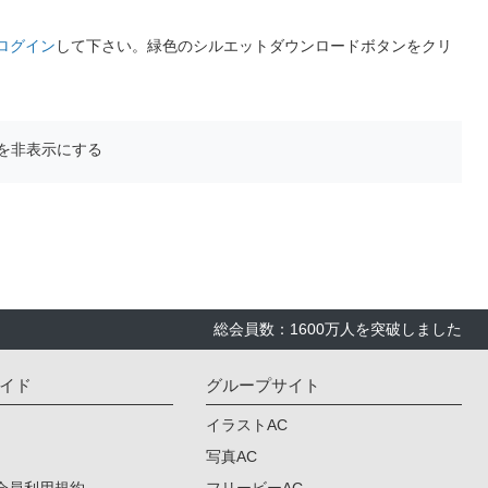
ログイン
して下さい。緑色のシルエットダウンロードボタンをクリ
を非表示にする
総会員数：1600万人を突破しました
イド
グループサイト
イラストAC
写真AC
会員利用規約
フリービーAC