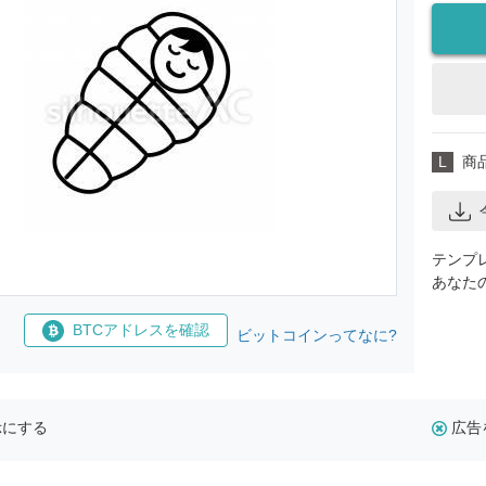
L
商
テンプ
あなた
BTCアドレスを確認
ビットコインってなに?
示にする
広告