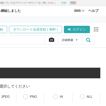
す。詳細についてはプライバシーポリシーをご覧ください。
詳細
同意
を締結しました
SNS
ヘルプ
録
ダウンロード会員登録 ( 無料 )
ログイン
詳細
検索
▼
選択してください
JPEG
PNG
AI
ALL