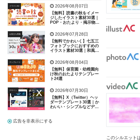
飛行機
グラフ
ビル
魚
家族
書類
2026年08月07日
イラストAC
【無料】読書の秋をイメー
歩く
工場
会社
太陽
キラキラ
ジしたイラスト素材30選｜
POP・おたより・掲示物に
おすすめ
人物
虫眼鏡
花火
電車
ビジネス
2026年07月28日
お役立ち情報
子供
作業員
葉
相談
ピクトグラム
【無料でかわいく】七五三
フォトブックにおすすめの
イラスト素材30選｜和風の
飾り付け素材が揃う
2026年08月04日
テンプレート
【無料】保育園・幼稚園向
け秋のおたよりテンプレー
ト24選
2026年07月30日
デザイン
【無料】X（Twitter）ヘッ
ダーテンプレート30選｜か
わいい・シンプルなどデザ
イン別に紹介
広告を非表示にする
このシルエットは