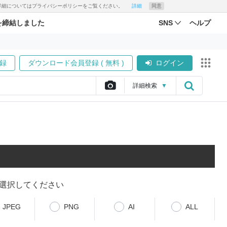
す。詳細についてはプライバシーポリシーをご覧ください。
詳細
同意
を締結しました
SNS
ヘルプ
録
ダウンロード会員登録 ( 無料 )
ログイン
詳細
検索
▼
選択してください
JPEG
PNG
AI
ALL