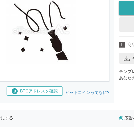
L
商
テンプ
あなた
BTCアドレスを確認
ビットコインってなに?
示にする
広告