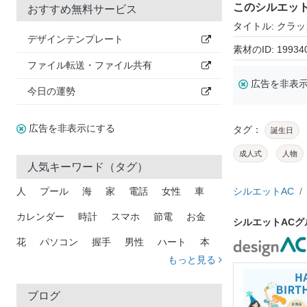
このシルエッ
おすすめ無料サービス
タイトル: クラ
デザインテンプレート
素材のID: 19934
ファイル転送・ファイル共有
広告を非表
今日の運勢
広告を非表示にする
タグ：
誕生日
成人式
人物
人気キーワード（タグ）
人
プール
海
家
電話
女性
車
シルエットAC
カレンダー
時計
スマホ
節電
お金
シルエットAC
花
パソコン
握手
男性
ハート
本
もっと見る
矢印
猫
手
メール
トラック
木
犬
吹き出し
カメラ
星
プレゼント
ブログ