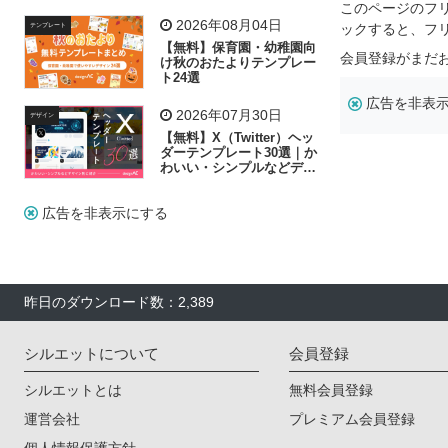
リー素材の選び方
このページのフ
2026年08月04日
ックすると、フ
テンプレート
【無料】保育園・幼稚園向
会員登録がまだ
け秋のおたよりテンプレー
ト24選
広告を非表
2026年07月30日
デザイン
【無料】X（Twitter）ヘッ
ダーテンプレート30選｜か
わいい・シンプルなどデザ
イン別に紹介
広告を非表示にする
昨日のダウンロード数：2,389
シルエットについて
会員登録
シルエットとは
無料会員登録
運営会社
プレミアム会員登録
個人情報保護方針