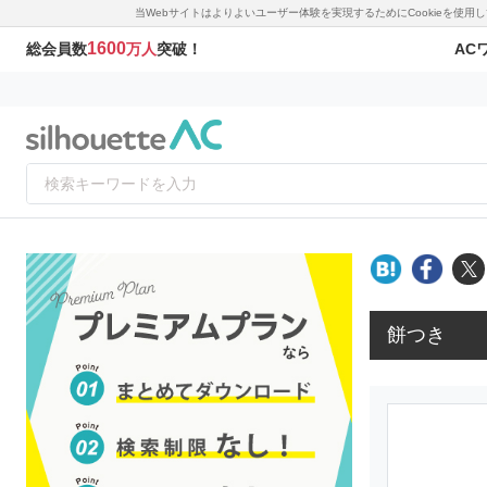
当Webサイトはよりよいユーザー体験を実現するためにCookieを使
1600
AC
総会員数
万人
突破！
餅つき