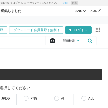
す。詳細についてはプライバシーポリシーをご覧ください。
詳細
同意
を締結しました
SNS
ヘルプ
録
ダウンロード会員登録 ( 無料 )
ログイン
詳細
検索
▼
選択してください
JPEG
PNG
AI
ALL