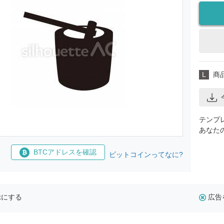
L
商
テンプ
あなた
BTCアドレスを確認
ビットコインってなに?
示にする
広告