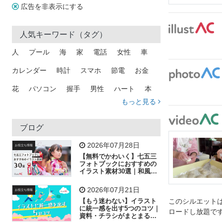
広告を非表示にする
人気キーワード（タグ）
人
プール
海
家
電話
女性
車
カレンダー
時計
スマホ
節電
お金
花
パソコン
握手
男性
ハート
本
もっと見る
矢印
猫
手
メール
トラック
木
犬
吹き出し
カメラ
星
プレゼント
ブログ
飛行機
グラフ
ビル
魚
家族
書類
2026年07月28日
お役立ち情報
【無料でかわいく】七五三
歩く
工場
会社
太陽
キラキラ
フォトブックにおすすめの
イラスト素材30選｜和風の
飾り付け素材が揃う
人物
虫眼鏡
花火
電車
ビジネス
2026年07月21日
お役立ち情報
子供
作業員
葉
相談
ピクトグラム
【もう迷わない】イラスト
このシルエットは
に統一感を出す5つのコツ｜
ロードし放題で
資料・チラシがまとまるフ