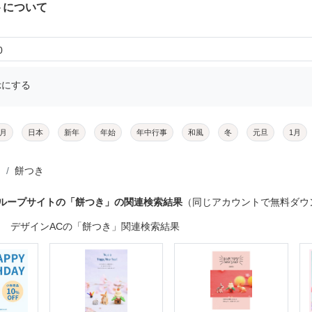
トについて
0
示にする
月
日本
新年
年始
年中行事
和風
冬
元旦
1月
餅つき
グループサイトの「餅つき」の関連検索結果
（同じアカウントで無料ダウ
デザインACの「餅つき」関連検索結果