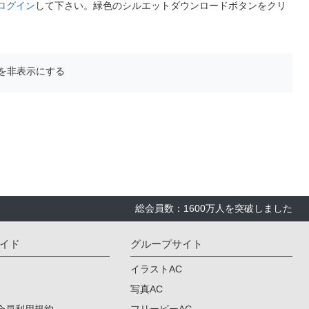
ログイン
して下さい。緑色のシルエットダウンロードボタンをクリ
を非表示にする
総会員数：1600万人を突破しました
イド
グループサイト
イラストAC
写真AC
会員利用規約
フリービーAC