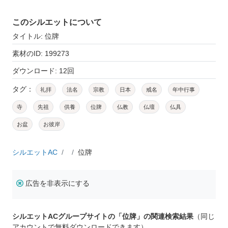
このシルエットについて
タイトル: 位牌
素材のID: 199273
ダウンロード: 12回
タグ：
礼拝
法名
宗教
日本
戒名
年中行事
寺
先祖
供養
位牌
仏教
仏壇
仏具
お盆
お彼岸
シルエットAC
位牌
広告を非表示にする
シルエットACグループサイトの「位牌」の関連検索結果
（同じ
アカウントで無料ダウンロードできます）