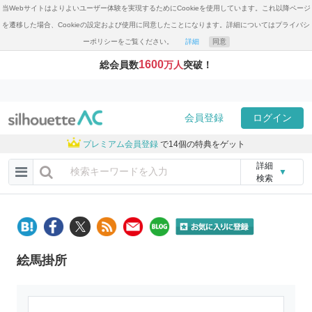
当Webサイトはよりよいユーザー体験を実現するためにCookieを使用しています。これ以降ページ
を遷移した場合、Cookieの設定および使用に同意したことになります。詳細についてはプライバシ
ーポリシーをご覧ください。
詳細
同意
1600
総会員数
万人
突破！
会員登録
ログイン
プレミアム会員登録
で14個の特典をゲット
詳細
▼
検索
絵馬掛所