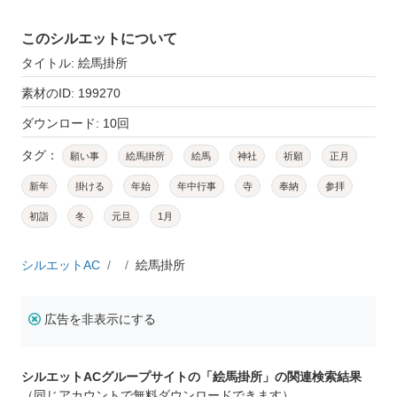
このシルエットについて
タイトル: 絵馬掛所
素材のID: 199270
ダウンロード: 10回
タグ：
願い事
絵馬掛所
絵馬
神社
祈願
正月
新年
掛ける
年始
年中行事
寺
奉納
参拝
初詣
冬
元旦
1月
シルエットAC
絵馬掛所
広告を非表示にする
シルエットACグループサイトの「絵馬掛所」の関連検索結果
（同じアカウントで無料ダウンロードできます）