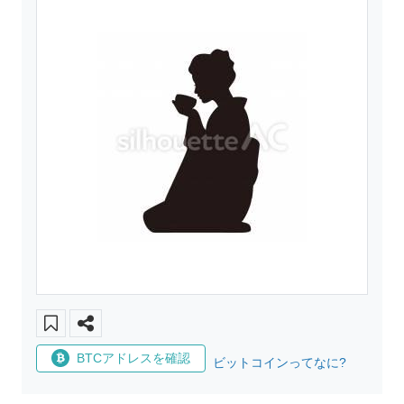
BTCアドレスを確認
ビットコインってなに?