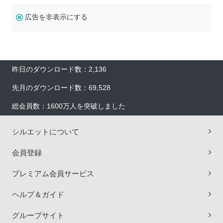
広告を非表示にする
昨日のダウンロード数：2,136
先月のダウンロード数：69,528
総会員数：1600万人を突破しました
シルエットについて
会員登録
プレミアム会員サービス
ヘルプ＆ガイド
グループサイト