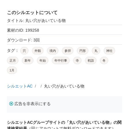
このシルエットについて
タイトル: 丸い穴があいている物
素材のID: 199258
ダウンロード: 3回
タグ：
穴
外観
境内
参拝
円形
丸
神社
正月
新年
年始
年中行事
寺
初詣
冬
1月
シルエットAC
丸い穴があいている物
広告を非表示にする
シルエットACグループサイトの「丸い穴があいている物」の関
連検索結果
（同じアカウントで無料ダウンロードできます）