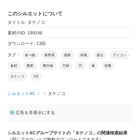
このシルエットについて
タイトル: タケノコ
素材のID: 199246
ダウンロード: 13回
タグ：
食べ物
春野菜
新鮮
和風
掘る
アイコン
食材
農業
農作物
竹林
竹
春
収獲
タケノコ
5月
シルエットAC
タケノコ
広告を非表示にする
シルエットACグループサイトの「タケノコ」の関連検索結果
（同じアカウントで無料ダウンロードできます）