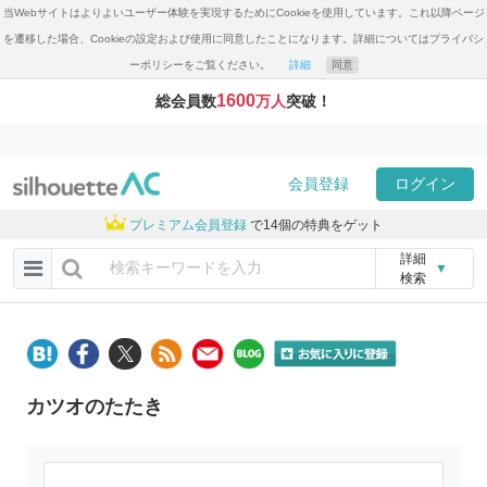
当Webサイトはよりよいユーザー体験を実現するためにCookieを使用しています。これ以降ページ
を遷移した場合、Cookieの設定および使用に同意したことになります。詳細についてはプライバシ
ーポリシーをご覧ください。
詳細
同意
1600
総会員数
万人
突破！
会員登録
ログイン
プレミアム会員登録
で14個の特典をゲット
詳細
▼
検索
カツオのたたき