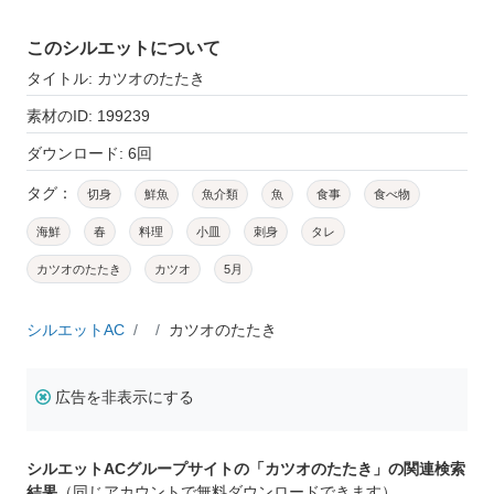
このシルエットについて
タイトル: カツオのたたき
素材のID: 199239
ダウンロード: 6回
タグ：
切身
鮮魚
魚介類
魚
食事
食べ物
海鮮
春
料理
小皿
刺身
タレ
カツオのたたき
カツオ
5月
シルエットAC
カツオのたたき
広告を非表示にする
シルエットACグループサイトの「カツオのたたき」の関連検索
結果
（同じアカウントで無料ダウンロードできます）