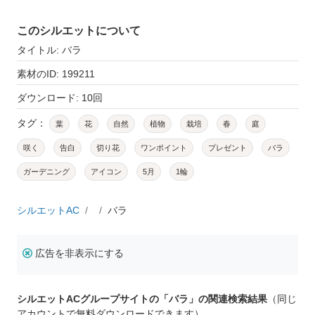
このシルエットについて
タイトル: バラ
素材のID: 199211
ダウンロード: 10回
タグ：
葉
花
自然
植物
栽培
春
庭
咲く
告白
切り花
ワンポイント
プレゼント
バラ
ガーデニング
アイコン
5月
1輪
シルエットAC
バラ
広告を非表示にする
シルエットACグループサイトの「バラ」の関連検索結果
（同じ
アカウントで無料ダウンロードできます）