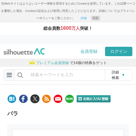
当Webサイトはよりよいユーザー体験を実現するためにCookieを使用しています。これ以降ページ
を遷移した場合、Cookieの設定および使用に同意したことになります。詳細についてはプライバシ
ーポリシーをご覧ください。
詳細
同意
1600
総会員数
万人
突破！
会員登録
ログイン
プレミアム会員登録
で14個の特典をゲット
詳細
▼
検索
バラ