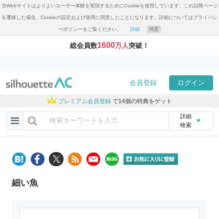
当Webサイトはよりよいユーザー体験を実現するためにCookieを使用しています。これ以降ページ
を遷移した場合、Cookieの設定および使用に同意したことになります。詳細についてはプライバシ
ーポリシーをご覧ください。
詳細
同意
1600
総会員数
万人
突破！
会員登録
ログイン
プレミアム会員登録
で14個の特典をゲット
詳細
▼
検索
細い魚