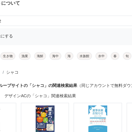
トについて
2
示にする
生き物
漁業
海鮮
海中
海
水族館
水中
春
旬
シャコ
グループサイトの「シャコ」の関連検索結果
（同じアカウントで無料ダウ
デザインACの「シャコ」関連検索結果