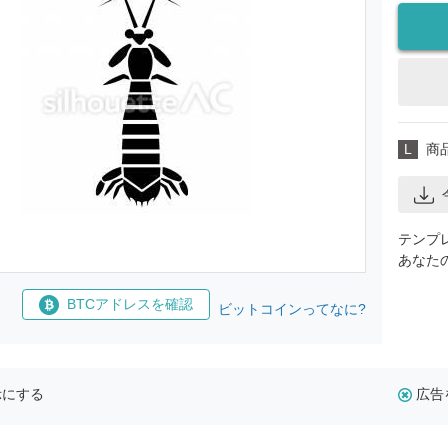
L
商
テンプ
あなた
BTCアドレスを確認
ビットコインってなに?
示にする
広告