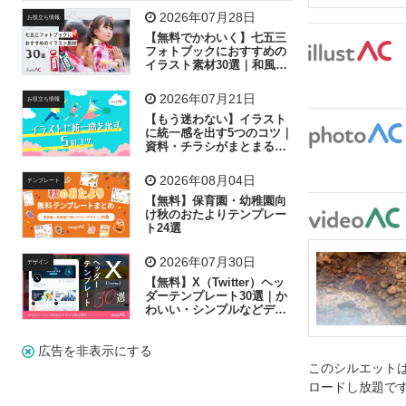
飛行機
グラフ
ビル
魚
家族
書類
2026年07月28日
お役立ち情報
【無料でかわいく】七五三
歩く
工場
会社
太陽
キラキラ
フォトブックにおすすめの
イラスト素材30選｜和風の
飾り付け素材が揃う
人物
虫眼鏡
花火
電車
ビジネス
2026年07月21日
お役立ち情報
子供
作業員
葉
相談
ピクトグラム
【もう迷わない】イラスト
に統一感を出す5つのコツ｜
資料・チラシがまとまるフ
リー素材の選び方
2026年08月04日
テンプレート
【無料】保育園・幼稚園向
け秋のおたよりテンプレー
ト24選
2026年07月30日
デザイン
【無料】X（Twitter）ヘッ
ダーテンプレート30選｜か
わいい・シンプルなどデザ
イン別に紹介
広告を非表示にする
このシルエットは
ロードし放題で