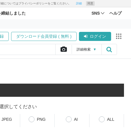
す。詳細についてはプライバシーポリシーをご覧ください。
詳細
同意
を締結しました
SNS
ヘルプ
録
ダウンロード会員登録 ( 無料 )
ログイン
詳細
検索
▼
選択してください
JPEG
PNG
AI
ALL