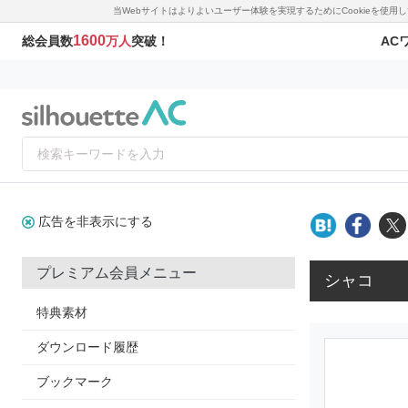
当Webサイトはよりよいユーザー体験を実現するためにCookieを使
1600
AC
総会員数
万人
突破！
広告を非表示にする
プレミアム会員メニュー
シャコ
特典素材
ダウンロード履歴
ブックマーク