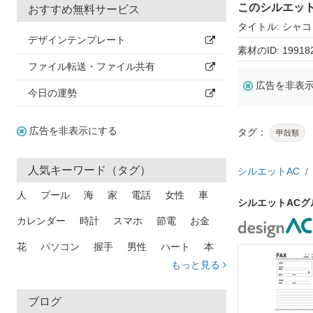
このシルエッ
おすすめ無料サービス
タイトル: シャコ
デザインテンプレート
素材のID: 19918
ファイル転送・ファイル共有
広告を非表
今日の運勢
広告を非表示にする
タグ：
甲殻類
人気キーワード（タグ）
シルエットAC
人
プール
海
家
電話
女性
車
シルエットAC
カレンダー
時計
スマホ
節電
お金
花
パソコン
握手
男性
ハート
本
もっと見る
矢印
猫
手
メール
トラック
木
犬
吹き出し
カメラ
星
プレゼント
ブログ