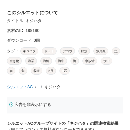
このシルエットについて
タイトル: キジハタ
素材のID: 199180
ダウンロード: 0回
タグ：
キジハタ
ドット
アコウ
鮮魚
魚介類
魚
生き物
漁業
海鮮
海中
海
水族館
水中
春
旬
収獲
5月
1匹
シルエットAC
キジハタ
広告を非表示にする
シルエットACグループサイトの「キジハタ」の関連検索結果
（同じアカウントで無料ダウンロードできます）