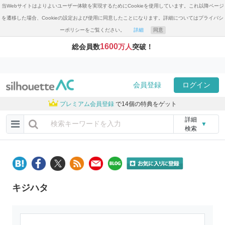
当Webサイトはよりよいユーザー体験を実現するためにCookieを使用しています。これ以降ページ
を遷移した場合、Cookieの設定および使用に同意したことになります。詳細についてはプライバシ
ーポリシーをご覧ください。
詳細
同意
1600
総会員数
万人
突破！
会員登録
ログイン
プレミアム会員登録
で14個の特典をゲット
詳細
▼
検索
キジハタ