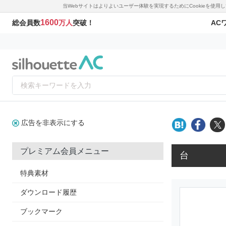
当Webサイトはよりよいユーザー体験を実現するためにCookieを使
1600
AC
総会員数
万人
突破！
広告を非表示にする
プレミアム会員メニュー
台
特典素材
ダウンロード履歴
ブックマーク