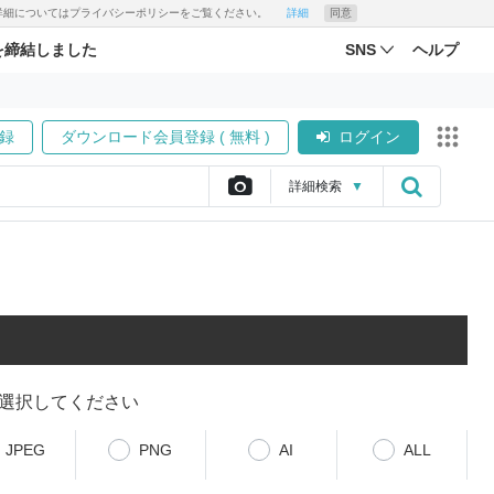
す。詳細についてはプライバシーポリシーをご覧ください。
詳細
同意
を締結しました
SNS
ヘルプ
録
ダウンロード会員登録 ( 無料 )
ログイン
詳細
検索
▼
選択してください
JPEG
PNG
AI
ALL