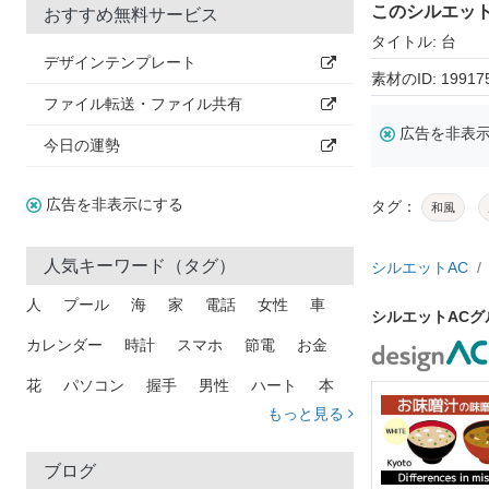
このシルエッ
おすすめ無料サービス
タイトル: 台
デザインテンプレート
素材のID: 19917
ファイル転送・ファイル共有
広告を非表
今日の運勢
広告を非表示にする
タグ：
和風
人気キーワード（タグ）
シルエットAC
人
プール
海
家
電話
女性
車
シルエットAC
カレンダー
時計
スマホ
節電
お金
花
パソコン
握手
男性
ハート
本
もっと見る
矢印
猫
手
メール
トラック
木
犬
吹き出し
カメラ
星
プレゼント
ブログ