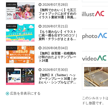
飛行機
グラフ
ビル
魚
家族
書類
2026年07月28日
お役立ち情報
【無料でかわいく】七五三
歩く
工場
会社
太陽
キラキラ
フォトブックにおすすめの
イラスト素材30選｜和風の
飾り付け素材が揃う
人物
虫眼鏡
花火
電車
ビジネス
2026年07月21日
お役立ち情報
子供
作業員
葉
相談
ピクトグラム
【もう迷わない】イラスト
に統一感を出す5つのコツ｜
資料・チラシがまとまるフ
リー素材の選び方
2026年08月04日
テンプレート
【無料】保育園・幼稚園向
け秋のおたよりテンプレー
ト24選
2026年07月30日
デザイン
【無料】X（Twitter）ヘッ
ダーテンプレート30選｜か
わいい・シンプルなどデザ
イン別に紹介
広告を非表示にする
このシルエットは
ドし放題です。