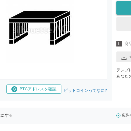
L
商
テンプ
あなた
BTCアドレスを確認
ビットコインってなに?
示にする
広告