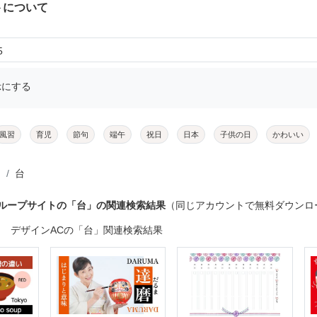
トについて
5
示にする
風習
育児
節句
端午
祝日
日本
子供の日
かわいい
台
グループサイトの「台」の関連検索結果
（同じアカウントで無料ダウンロ
デザインACの「台」関連検索結果