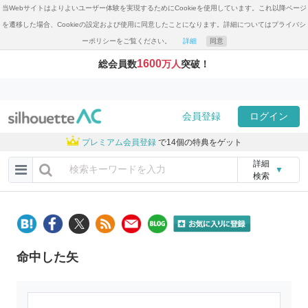
当Webサイトはよりよいユーザー体験を実現するためにCookieを使用しています。これ以降ページ
を遷移した場合、Cookieの設定および使用に同意したことになります。詳細についてはプライバシ
ーポリシーをご覧ください。
詳細
同意
1600
総会員数
万人
突破！
会員登録
ログイン
プレミアム会員登録
で14個の特典をゲット
詳細
▼
検索
命中した矢