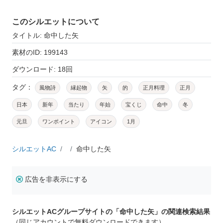
このシルエットについて
タイトル: 命中した矢
素材のID: 199143
ダウンロード: 18回
タグ：
風物詩
縁起物
矢
的
正月料理
正月
日本
新年
当たり
年始
宝くじ
命中
冬
元旦
ワンポイント
アイコン
1月
シルエットAC
命中した矢
広告を非表示にする
シルエットACグループサイトの「命中した矢」の関連検索結果
（同じアカウントで無料ダウンロードできます）