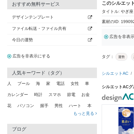
このシルエッ
おすすめ無料サービス
タイトル: やぎ座
デザインテンプレート
素材のID: 19909
ファイル転送・ファイル共有
広告を非表
今日の運勢
広告を非表示にする
タグ：
運勢
人気キーワード（タグ）
シルエットAC
人
プール
海
家
電話
女性
車
シルエットAC
カレンダー
時計
スマホ
節電
お金
花
パソコン
握手
男性
ハート
本
もっと見る
矢印
猫
手
メール
トラック
木
犬
吹き出し
カメラ
星
プレゼント
ブログ