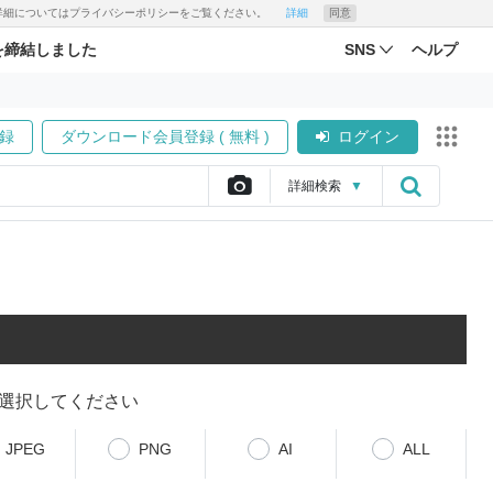
す。詳細についてはプライバシーポリシーをご覧ください。
詳細
同意
を締結しました
SNS
ヘルプ
録
ダウンロード会員登録 ( 無料 )
ログイン
詳細
検索
▼
選択してください
JPEG
PNG
AI
ALL