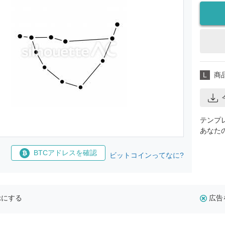
L
商
テンプ
あなた
BTCアドレスを確認
ビットコインってなに?
示にする
広告