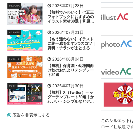
飛行機
グラフ
ビル
魚
家族
書類
2026年07月28日
お役立ち情報
【無料でかわいく】七五三
歩く
工場
会社
太陽
キラキラ
フォトブックにおすすめの
イラスト素材30選｜和風の
飾り付け素材が揃う
人物
虫眼鏡
花火
電車
ビジネス
2026年07月21日
お役立ち情報
子供
作業員
葉
相談
ピクトグラム
【もう迷わない】イラスト
に統一感を出す5つのコツ｜
資料・チラシがまとまるフ
リー素材の選び方
2026年08月04日
テンプレート
【無料】保育園・幼稚園向
け秋のおたよりテンプレー
ト24選
2026年07月30日
デザイン
【無料】X（Twitter）ヘッ
ダーテンプレート30選｜か
わいい・シンプルなどデザ
イン別に紹介
広告を非表示にする
このシルエットは
ロードし放題で