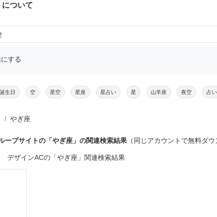
トについて
2
示にする
誕生日
空
星空
星座
星占い
星
山羊座
夜空
占い
やぎ座
グループサイトの「やぎ座」の関連検索結果
（同じアカウントで無料ダウ
デザインACの「やぎ座」関連検索結果