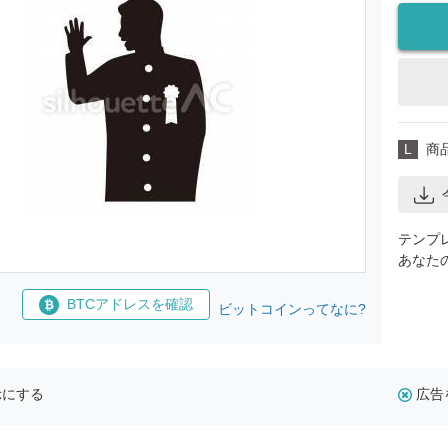
L
商
テンプ
あなた
BTCアドレスを確認
ビットコインってなに?
示にする
広告