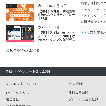
リー素材の選び方
画像が無料でダ
2026年08月04日
テンプレート
このページのフ
【無料】保育園・幼稚園向
け秋のおたよりテンプレー
ックすると、フ
ト24選
会員登録がまだ
2026年07月30日
デザイン
広告を非表
【無料】X（Twitter）ヘッ
ダーテンプレート30選｜か
わいい・シンプルなどデザ
イン別に紹介
広告を非表示にする
昨日のダウンロード数：2,389
シルエットについて
会員登録
シルエットとは
無料会員登録
運営会社
プレミアム会員登録
個人情報保護方針