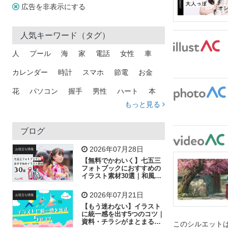
広告を非表示にする
人気キーワード（タグ）
人
プール
海
家
電話
女性
車
カレンダー
時計
スマホ
節電
お金
花
パソコン
握手
男性
ハート
本
もっと見る
矢印
猫
手
メール
トラック
木
犬
吹き出し
カメラ
星
プレゼント
ブログ
飛行機
グラフ
ビル
魚
家族
書類
2026年07月28日
お役立ち情報
【無料でかわいく】七五三
歩く
工場
会社
太陽
キラキラ
フォトブックにおすすめの
イラスト素材30選｜和風の
飾り付け素材が揃う
人物
虫眼鏡
花火
電車
ビジネス
2026年07月21日
お役立ち情報
子供
作業員
葉
相談
ピクトグラム
【もう迷わない】イラスト
に統一感を出す5つのコツ｜
資料・チラシがまとまるフ
このシルエットは