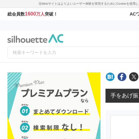
当Webサイトはよりよいユーザー体験を実現するためにCookieを使
1600
AC
総会員数
万人
突破！
手をあげ振