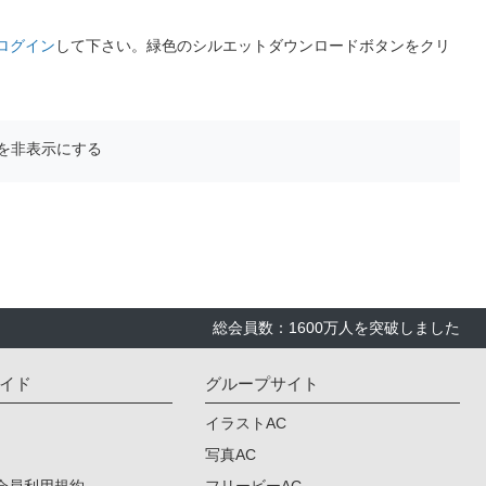
ログイン
して下さい。緑色のシルエットダウンロードボタンをクリ
を非表示にする
総会員数：1600万人を突破しました
イド
グループサイト
イラストAC
写真AC
会員利用規約
フリービーAC