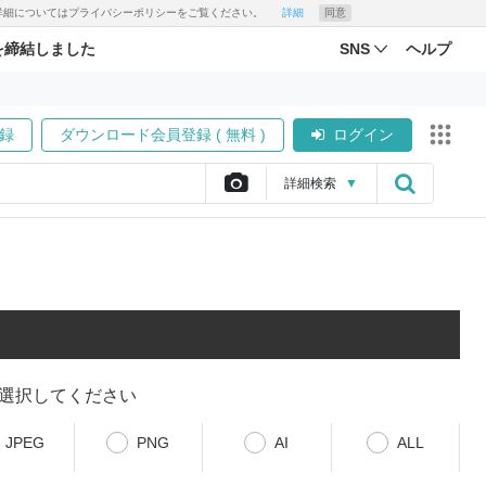
す。詳細についてはプライバシーポリシーをご覧ください。
詳細
同意
を締結しました
SNS
ヘルプ
録
ダウンロード会員登録 ( 無料 )
ログイン
詳細
検索
▼
選択してください
JPEG
PNG
AI
ALL