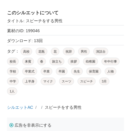
このシルエットについて
タイトル: スピーチをする男性
素材のID: 199046
ダウンロード: 13回
タグ：
高校
花瓶
花
祝辞
男性
演説台
校長
来賓
春
旅立ち
挨拶
幼稚園
年中行事
学校
卒業式
卒業
卒園
先生
保育園
人物
中学
上半身
マイク
スーツ
スピーチ
3月
1人
シルエットAC
スピーチをする男性
広告を非表示にする