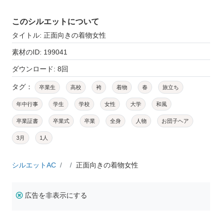
このシルエットについて
タイトル: 正面向きの着物女性
素材のID: 199041
ダウンロード: 8回
タグ：
卒業生
高校
袴
着物
春
旅立ち
年中行事
学生
学校
女性
大学
和風
卒業証書
卒業式
卒業
全身
人物
お団子ヘア
3月
1人
シルエットAC
正面向きの着物女性
広告を非表示にする