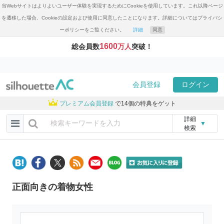
当Webサイトはよりよいユーザー体験を実現するためにCookieを使用しています。これ以降ページ
を遷移した場合、Cookieの設定および使用に同意したことになります。詳細についてはプライバシ
ーポリシーをご覧ください。
詳細
同意
1600
総会員数
万人
突破！
会員登録
ログイン
プレミアム会員登録
で14個の特典をゲット
詳細
▼
検索
正面向きの着物女性