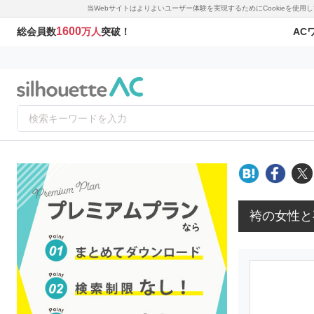
当Webサイトはよりよいユーザー体験を実現するためにCookieを使
1600
AC
総会員数
万人
突破！
袴の女性と