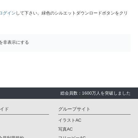
ログイン
して下さい。緑色のシルエットダウンロードボタンをクリ
を非表示にする
総会員数：1600万人を突破しました
イド
グループサイト
イラストAC
写真AC
会員利用規約
フリービーAC