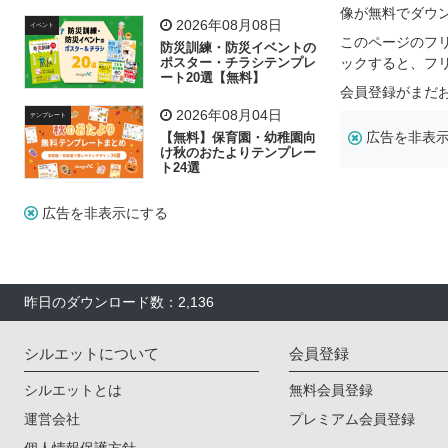
飾り付け素材が揃う
像が無料でダウ
2026年08月08日
イベント
このページのフ
防災訓練・防災イベントの
ポスター・チラシテンプレ
ックすると、フ
ート20選【無料】
会員登録がまだ
2026年08月04日
テンプレート
広告を非表
【無料】保育園・幼稚園向
け秋のおたよりテンプレー
ト24選
広告を非表示にする
昨日のダウンロード数：2,136
シルエットについて
会員登録
シルエットとは
無料会員登録
運営会社
プレミアム会員登録
個人情報保護方針