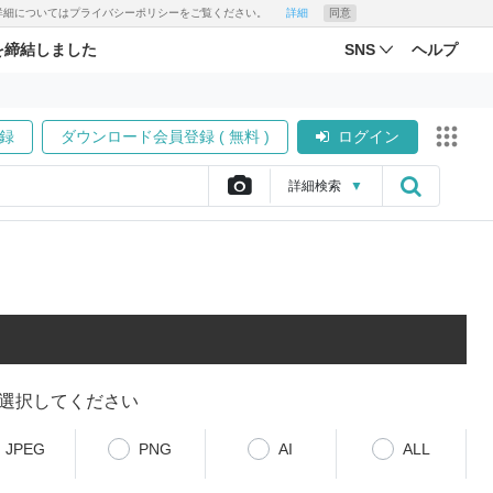
す。詳細についてはプライバシーポリシーをご覧ください。
詳細
同意
を締結しました
SNS
ヘルプ
録
ダウンロード会員登録 ( 無料 )
ログイン
詳細
検索
▼
選択してください
JPEG
PNG
AI
ALL