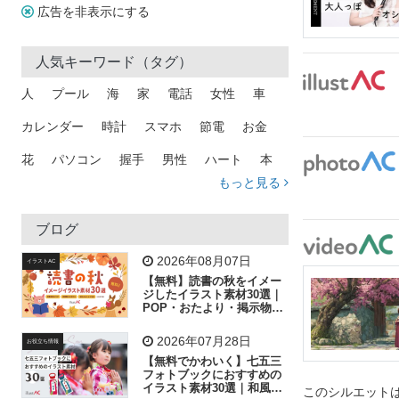
広告を非表示にする
人気キーワード（タグ）
人
プール
海
家
電話
女性
車
カレンダー
時計
スマホ
節電
お金
花
パソコン
握手
男性
ハート
本
もっと見る
矢印
猫
手
メール
トラック
木
犬
吹き出し
カメラ
星
プレゼント
ブログ
飛行機
グラフ
ビル
魚
家族
書類
2026年08月07日
イラストAC
【無料】読書の秋をイメー
歩く
工場
会社
太陽
キラキラ
ジしたイラスト素材30選｜
POP・おたより・掲示物に
おすすめ
人物
虫眼鏡
花火
電車
ビジネス
2026年07月28日
お役立ち情報
子供
作業員
葉
相談
ピクトグラム
【無料でかわいく】七五三
フォトブックにおすすめの
イラスト素材30選｜和風の
このシルエットは