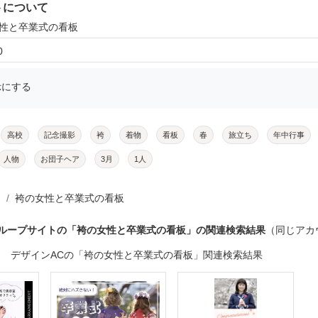
トについて
女性と卒業式の看板
0
示にする
高校
記念撮影
袴
着物
看板
春
旅立ち
年中行事
人物
お団子ヘア
3月
1人
袴の女性と卒業式の看板
グループサイトの「袴の女性と卒業式の看板」の関連検索結果
（同じアカ
デザインACの「袴の女性と卒業式の看板」関連検索結果