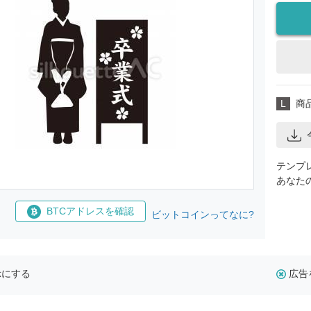
L
商
テンプ
あなた
BTCアドレスを確認
ビットコインってなに?
示にする
広告