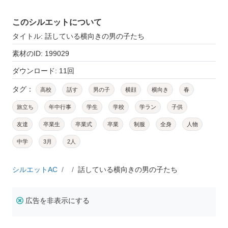
このシルエットについて
タイトル: 話している横向きの男の子たち
素材のID: 199029
ダウンロード: 11回
タグ：
高校
話す
男の子
横顔
横向き
春
旅立ち
年中行事
学生
学校
学ラン
子供
友達
卒業生
卒業式
卒業
制服
全身
人物
中学
3月
2人
シルエットAC
話している横向きの男の子たち
広告を非表示にする