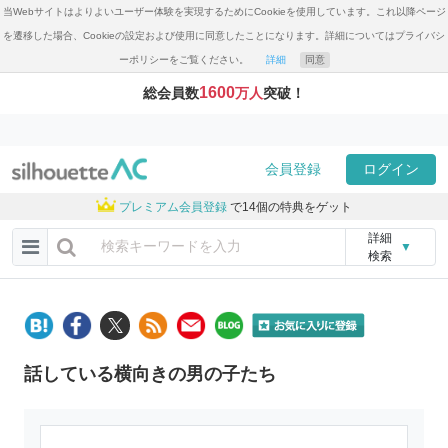
当Webサイトはよりよいユーザー体験を実現するためにCookieを使用しています。これ以降ページ
を遷移した場合、Cookieの設定および使用に同意したことになります。詳細についてはプライバシ
ーポリシーをご覧ください。
詳細
同意
1600
総会員数
万人
突破！
会員登録
ログイン
プレミアム会員登録
で14個の特典をゲット
詳細
▼
検索
話している横向きの男の子たち