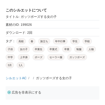
このシルエットについて
タイトル: ガッツポーズする女の子
素材のID: 199026
ダウンロード: 2回
タグ：
高校
春
旅立ち
年中行事
学生
学校
子供
女の子
卒業生
卒業式
卒業
制服
人物
中学
上半身
ポーズ
セーラー服
ガッツポーズ
3月
1人
シルエットAC
ガッツポーズする女の子
広告を非表示にする