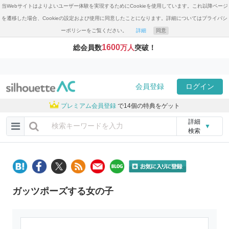
当Webサイトはよりよいユーザー体験を実現するためにCookieを使用しています。これ以降ページ
を遷移した場合、Cookieの設定および使用に同意したことになります。詳細についてはプライバシ
ーポリシーをご覧ください。
詳細
同意
1600
総会員数
万人
突破！
会員登録
ログイン
プレミアム会員登録
で14個の特典をゲット
詳細
▼
検索
ガッツポーズする女の子