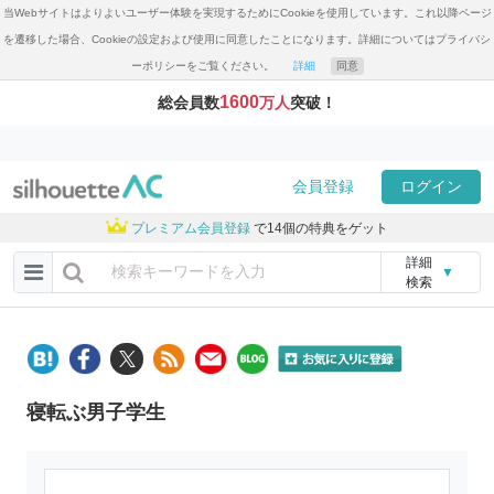
当Webサイトはよりよいユーザー体験を実現するためにCookieを使用しています。これ以降ページ
を遷移した場合、Cookieの設定および使用に同意したことになります。詳細についてはプライバシ
ーポリシーをご覧ください。
詳細
同意
1600
総会員数
万人
突破！
会員登録
ログイン
プレミアム会員登録
で14個の特典をゲット
詳細
▼
検索
寝転ぶ男子学生