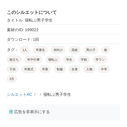
このシルエットについて
タイトル: 寝転ぶ男子学生
素材のID: 199022
ダウンロード: 1回
タグ：
1人
卒業生
仰向け
高校
男の子
春
旅立ち
年中行事
寝転ぶ
学生
学校
学ラン
子供
卒業式
卒業
制服
全身
人物
中学
3月
シルエットAC
寝転ぶ男子学生
広告を非表示にする