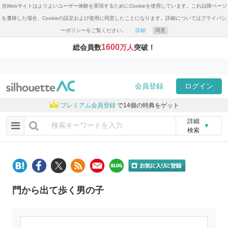
当Webサイトはよりよいユーザー体験を実現するためにCookieを使用しています。これ以降ページ
を遷移した場合、Cookieの設定および使用に同意したことになります。詳細についてはプライバシ
ーポリシーをご覧ください。
詳細
同意
1600
総会員数
万人
突破！
会員登録
ログイン
プレミアム会員登録
で14個の特典をゲット
詳細
▼
検索
門から出て歩く男の子