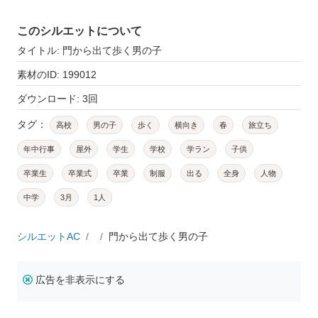
このシルエットについて
タイトル: 門から出て歩く男の子
素材のID: 199012
ダウンロード: 3回
タグ：
高校
男の子
歩く
横向き
春
旅立ち
年中行事
屋外
学生
学校
学ラン
子供
卒業生
卒業式
卒業
制服
出る
全身
人物
中学
3月
1人
シルエットAC
門から出て歩く男の子
広告を非表示にする