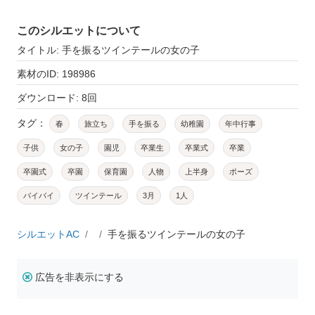
このシルエットについて
タイトル: 手を振るツインテールの女の子
素材のID: 198986
ダウンロード: 8回
タグ：
春
旅立ち
手を振る
幼稚園
年中行事
子供
女の子
園児
卒業生
卒業式
卒業
卒園式
卒園
保育園
人物
上半身
ポーズ
バイバイ
ツインテール
3月
1人
シルエットAC
手を振るツインテールの女の子
広告を非表示にする