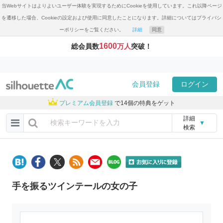
当Webサイトはよりよいユーザー体験を実現するためにCookieを使用しています。これ以降ページ
を遷移した場合、Cookieの設定および使用に同意したことになります。詳細についてはプライバシ
ーポリシーをご覧ください。
詳細
同意
1600
総会員数
万人
突破！
会員登録
ログイン
プレミアム会員登録
で14個の特典をゲット
詳細
▼
検索
手を振るツインテールの女の子