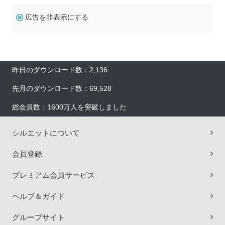
広告を非表示にする
昨日のダウンロード数：2,136
先月のダウンロード数：69,528
総会員数：1600万人を突破しました
シルエットについて
会員登録
プレミアム会員サービス
ヘルプ＆ガイド
グループサイト