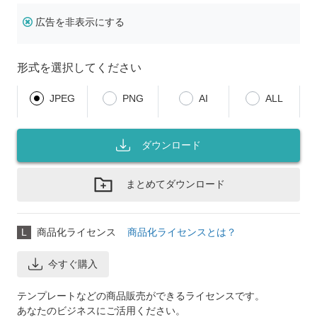
広告を非表示にする
形式を選択してください
JPEG
PNG
AI
ALL
ダウンロード
まとめてダウンロード
L
商品化ライセンス
商品化ライセンスとは？
今すぐ購入
テンプレートなどの商品販売ができるライセンスです。
あなたのビジネスにご活用ください。