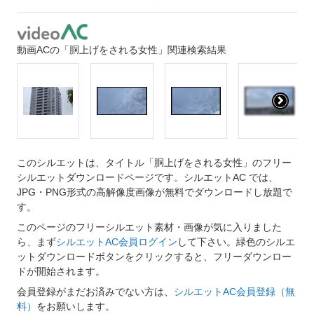
動画ACの「胴上げをされる女性」関連検索結果
このシルエットは、タイトル「胴上げをされる女性」のフリー
シルエットダウンロードページです。シルエットAC では、
JPG・PNG形式の高解像度画像が無料でダウンロードし放題で
す。
このページのフリーシルエット素材・画像が気に入りました
ら、まず
シルエットAC会員ログイン
して下さい。緑色のシルエ
ットダウンロードボタンをクリックすると、フリーダウンロー
ドが開始されます。
会員登録がまだお済みでない方は、
シルエットAC会員登録（無
料）
をお願いします。