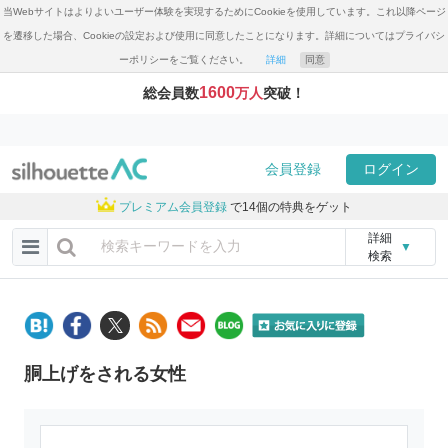
当Webサイトはよりよいユーザー体験を実現するためにCookieを使用しています。これ以降ページ
を遷移した場合、Cookieの設定および使用に同意したことになります。詳細についてはプライバシ
ーポリシーをご覧ください。
詳細
同意
1600
総会員数
万人
突破！
会員登録
ログイン
プレミアム会員登録
で14個の特典をゲット
詳細
▼
検索
胴上げをされる女性