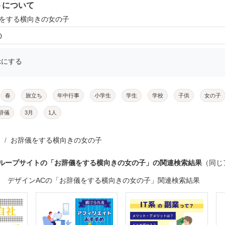
トについて
儀をする横向きの女の子
0
示にする
春
旅立ち
年中行事
小学生
学生
学校
子供
女の子
辞儀
3月
1人
お辞儀をする横向きの女の子
グループサイトの「お辞儀をする横向きの女の子」の関連検索結果
（同じ
デザインACの「お辞儀をする横向きの女の子」関連検索結果