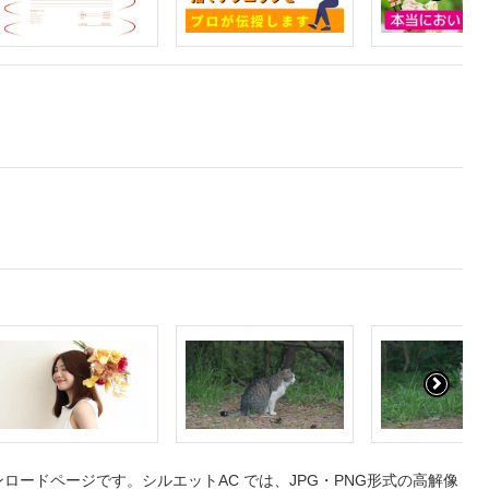
ードページです。シルエットAC では、JPG・PNG形式の高解像