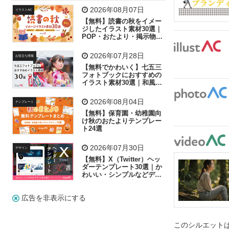
飛行機
グラフ
ビル
魚
家族
書類
2026年08月07日
イラストAC
【無料】読書の秋をイメー
歩く
工場
会社
太陽
キラキラ
ジしたイラスト素材30選｜
POP・おたより・掲示物に
おすすめ
人物
虫眼鏡
花火
電車
ビジネス
2026年07月28日
お役立ち情報
子供
作業員
葉
相談
ピクトグラム
【無料でかわいく】七五三
フォトブックにおすすめの
イラスト素材30選｜和風の
飾り付け素材が揃う
2026年08月04日
テンプレート
【無料】保育園・幼稚園向
け秋のおたよりテンプレー
ト24選
2026年07月30日
デザイン
【無料】X（Twitter）ヘッ
ダーテンプレート30選｜か
わいい・シンプルなどデザ
イン別に紹介
広告を非表示にする
このシルエットは