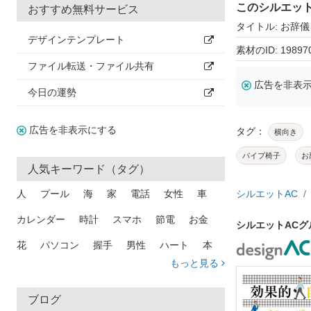
このシルエッ
おすすめ無料サービス
タイトル: お辞
デザインテンプレート
素材のID: 19897
ファイル転送・ファイル共有
広告を非表
今日の運勢
広告を非表示にする
タグ：
横向き
パイプ椅子
お
人気キーワード（タグ）
人
プール
海
家
電話
女性
車
シルエットAC
カレンダー
時計
スマホ
節電
お金
シルエットAC
花
パソコン
握手
男性
ハート
本
もっと見る
矢印
猫
手
メール
トラック
木
犬
吹き出し
カメラ
星
プレゼント
ブログ