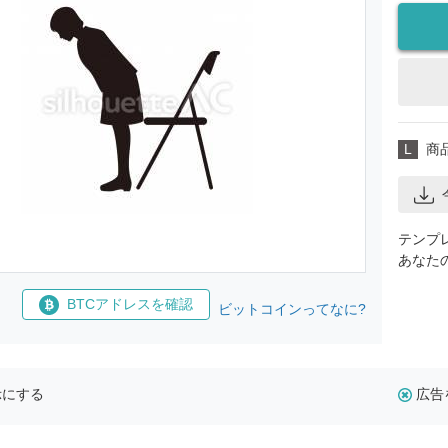
L
商
テンプ
あなた
BTCアドレスを確認
ビットコインってなに?
示にする
広告