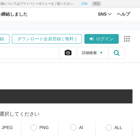
す。詳細についてはプライバシーポリシーをご覧ください。
詳細
同意
を締結しました
SNS
ヘルプ
録
ダウンロード会員登録 ( 無料 )
ログイン
詳細
検索
▼
選択してください
JPEG
PNG
AI
ALL