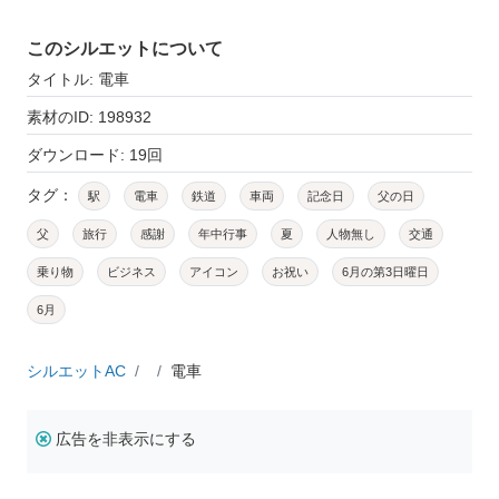
このシルエットについて
タイトル: 電車
素材のID: 198932
ダウンロード: 19回
タグ：
駅
電車
鉄道
車両
記念日
父の日
父
旅行
感謝
年中行事
夏
人物無し
交通
乗り物
ビジネス
アイコン
お祝い
6月の第3日曜日
6月
シルエットAC
電車
広告を非表示にする