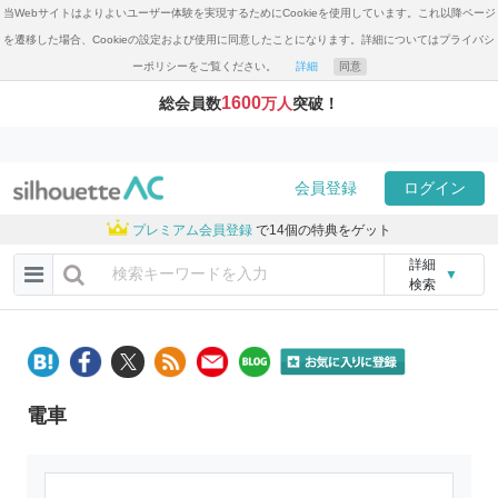
当Webサイトはよりよいユーザー体験を実現するためにCookieを使用しています。これ以降ページ
を遷移した場合、Cookieの設定および使用に同意したことになります。詳細についてはプライバシ
ーポリシーをご覧ください。
詳細
同意
1600
総会員数
万人
突破！
会員登録
ログイン
プレミアム会員登録
で14個の特典をゲット
詳細
▼
検索
電車