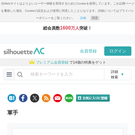
当Webサイトはよりよいユーザー体験を実現するためにCookieを使用しています。これ以降ページ
を遷移した場合、Cookieの設定および使用に同意したことになります。詳細についてはプライバシ
ーポリシーをご覧ください。
詳細
同意
1600
総会員数
万人
突破！
会員登録
ログイン
プレミアム会員登録
で14個の特典をゲット
詳細
▼
検索
軍手