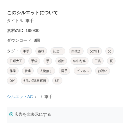
このシルエットについて
タイトル: 軍手
素材のID: 198930
ダウンロード: 8回
タグ：
軍手
趣味
記念日
白抜き
父の日
父
日曜大工
手袋
手
感謝
年中行事
工具
夏
作業
仕事
人物無し
両手
ビジネス
お祝い
DIY
6月の第3日曜日
6月
シルエットAC
軍手
広告を非表示にする